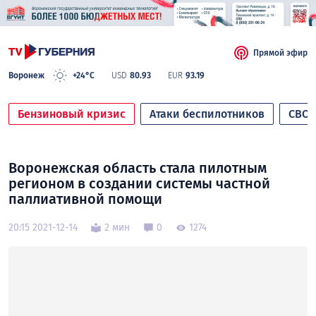
Прямой эфир
Воронеж
+24°C
USD
80.93
EUR
93.19
Бензиновый кризис
Атаки беспилотников
СВО
Воронежская область стала пилотным
регионом в создании системы частной
паллиативной помощи
20:15 2021-12-14
2 мин
0
1274