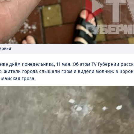
бернии
же днём понедельника, 11 мая. Об этом TV Губернии расс
го, жители города слышали гром и видели молнии: в Воро
 майская гроза.