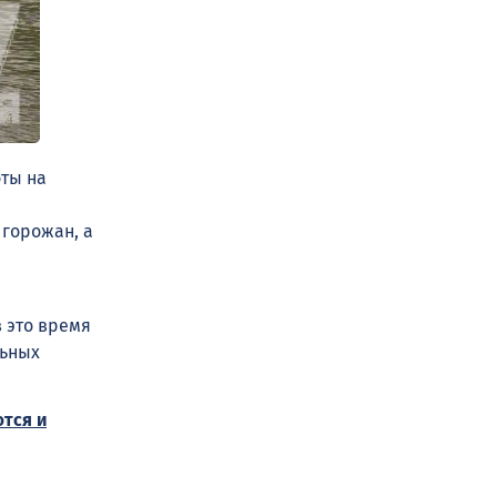
оты на
горожан, а
в это время
льных
тся и