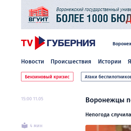
Вороне
Новости
Происшествия
Истории
Я
Бензиновый кризис
Атаки беспилотнико
15:00 11.05
Воронежцы п
Непогода случила
4 мин