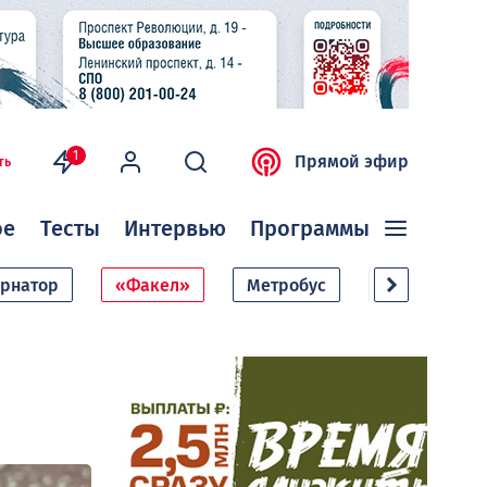
1
Прямой эфир
ть
ое
Тесты
Интервью
Программы
ернатор
«Факел»
Метробус
Дачный сезо