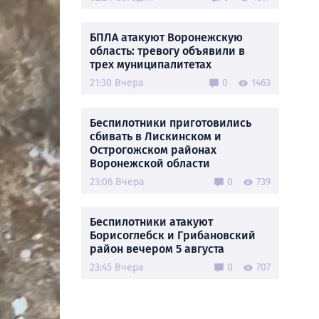
БПЛА атакуют Воронежскую
область: тревогу объявили в
трех муниципалитетах
21:30 Вчера
0
1463
Беспилотники приготовились
сбивать в Лискинском и
Острогожском районах
Воронежской области
23:06 Вчера
0
739
Беспилотники атакуют
Борисоглебск и Грибановский
район вечером 5 августа
23:45 Вчера
0
707