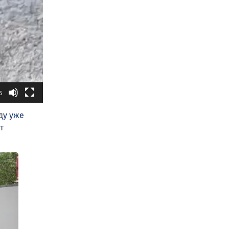
5
ду уже
т