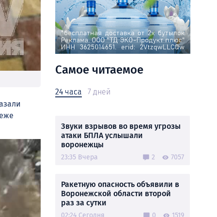
Самое читаемое
24 часа
7 дней
казали
неже
Звуки взрывов во время угрозы
атаки БПЛА услышали
воронежцы
23:35 Вчера
2
7057
Ракетную опасность объявили в
Воронежской области второй
раз за сутки
02:24 Сегодня
0
1519