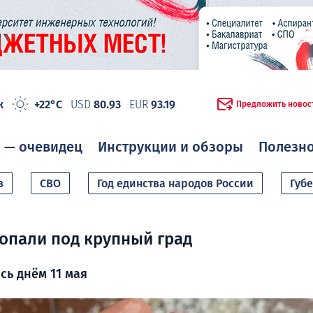
ж
+22°C
USD
80.93
EUR
93.19
Предложить новос
 — очевидец
Инструкции и обзоры
Полезн
в
СВО
Год единства народов России
Губ
опали под крупный град
сь днём 11 мая