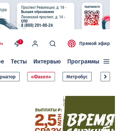
1
Прямой эфир
ть
ое
Тесты
Интервью
Программы
ернатор
«Факел»
Метробус
Дачный сезо