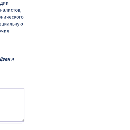
ьдии
налистов,
внического
пециальную
учил
Дзен
и