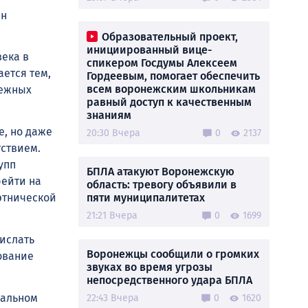
ен
Образовательный проект,
инициированный вице-
века в
спикером Госдумы Алексеем
ается тем,
Гордеевым, помогает обеспечить
всем воронежским школьникам
межных
равный доступ к качественным
знаниям
е, но даже
20:30 Вчера
0
2137
тствием.
упп
БПЛА атакуют Воронежскую
рейти на
область: тревогу объявили в
пяти муниципалитетах
этнической
21:21 Вчера
0
1699
рислать
Воронежцы сообщили о громких
ование
звуках во время угрозы
непосредственного удара БПЛА
нальном
22:43 Вчера
0
1620