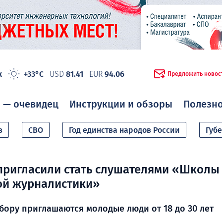
ж
+33°C
USD
81.41
EUR
94.06
Предложить новос
 — очевидец
Инструкции и обзоры
Полезн
в
СВО
Год единства народов России
Губ
пригласили стать слушателями «Школы
ой журналистики»
бору приглашаются молодые люди от 18 до 30 лет