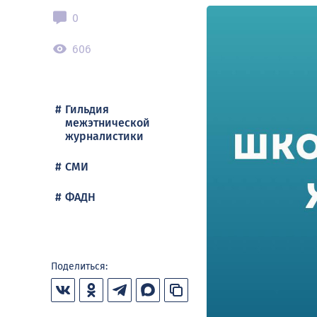
0
606
Гильдия
межэтнической
журналистики
СМИ
ФАДН
Поделиться: