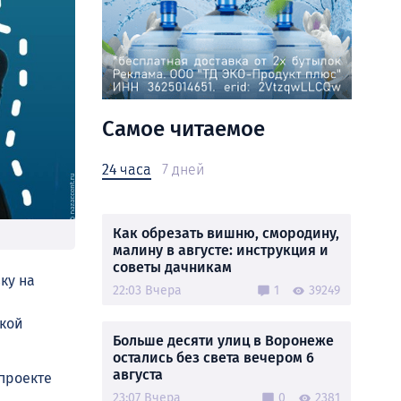
Самое читаемое
24 часа
7 дней
Как обрезать вишню, смородину,
малину в августе: инструкция и
советы дачникам
ку на
22:03 Вчера
1
39249
ской
Больше десяти улиц в Воронеже
остались без света вечером 6
августа
 проекте
23:07 Вчера
0
2381