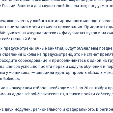
 России. Занятия для слушателей бесплатны; предусмотр
лем школы есть у любого мотивированного молодого чело
0 лет вне зависимости от места проживания. Приоритет отд
СМИ, учится на «журналистских» факультетах вузов и на с
 собственный блог.
ых предусмотрены очные занятия, будут объявлены поздне
 отделения школы не предусмотрено, это не станет препя
проходите собеседование и присоединяйтесь к одной из гр
ов» шансов успешно пройти первый модуль обучения и пе
чем у «очников»,
—
заверила куратор проекта «Школа меж
я Бобкова.
ие в конкурсном отборе, необходимо с 1 по 20 сентября п
мо на адрес school@nazaccent.ru, а также пройти собесед
из двух модулей: регионального и федерального. В регио