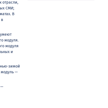
к отрасли,
ых СМИ;
матах. В
 в
сумеют
го модуля.
ого модуля
льных и
сенью-зимой
 модуль —
 —