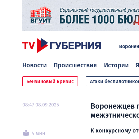
Вороне
Новости
Происшествия
Истории
Я
Бензиновый кризис
Атаки беспилотнико
08:47 08.09.2025
Воронежцев 
межэтническ
К конкурсному от
4 мин