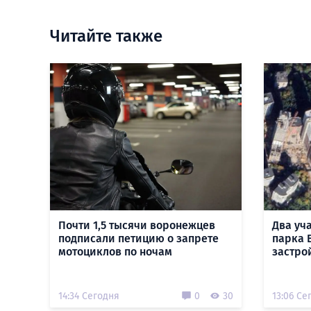
Читайте также
Почти 1,5 тысячи воронежцев
Два уч
подписали петицию о запрете
парка 
мотоциклов по ночам
застро
14:34 Сегодня
0
30
13:06 Се