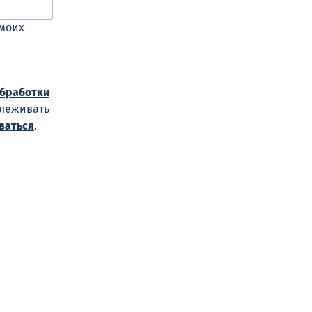
 моих
обработки
слеживать
ваться
.