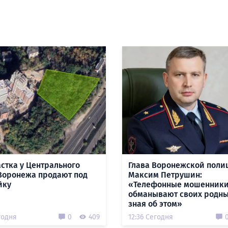
астка у Центрального
Глава Воронежской поли
Воронежа продают под
Максим Петрушин:
йку
«Телефонные мошенник
обманывают своих родны
зная об этом»
годня
0
409
12:36 Сегодня