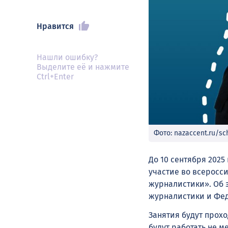
Нравится
Нашли ошибку?
Выделите её и нажмите
Ctrl+Enter
Фото: nazaccent.ru/sc
До 10 сентября 202
участие во всеросс
журналистики». Об 
журналистики и Фед
Занятия будут прохо
будут работать не м