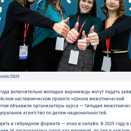
hools/2025
5 года включительно молодые воронежцы могут подать заяв
ийском наставническом проекте «Школа межэтнической
этом объявили организаторы курса — Гильдия межэтниче
еральное агентство по делам национальностей.
дить в гибридном формате — очно и онлайн. В 2025 году в
енее 16 региональных школ: как минимум, по две в каждом