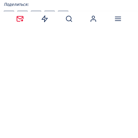
Поделиться:
Ваш адрес email не будет опубликован.
Обязательные
поля помечены
*
Сохранить моё имя, email и адрес сайта в этом
браузере для последующих моих комментариев.
Оставляя комментарий, вы соглашаетесь с
политикой