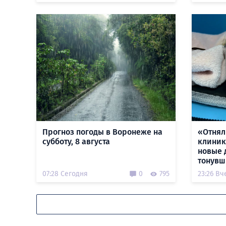
Прогноз погоды в Воронеже на
«Отнял
субботу, 8 августа
клиник
новые 
тонувш
07:28 Сегодня
0
795
23:26 Вч