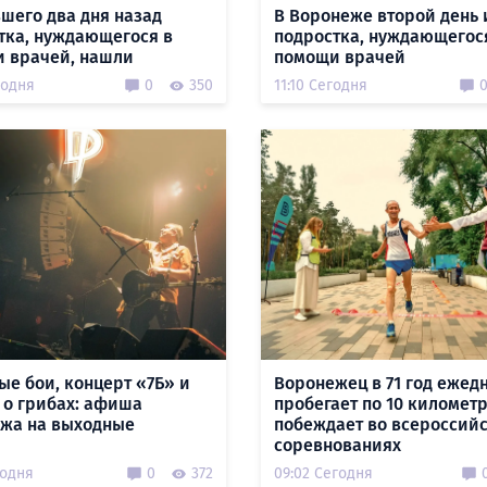
шего два дня назад
В Воронеже второй день 
тка, нуждающегося в
подростка, нуждающегос
 врачей, нашли
помощи врачей
годня
0
350
11:10 Сегодня
ые бои, концерт «7Б» и
Воронежец в 71 год ежед
 о грибах: афиша
пробегает по 10 километ
жа на выходные
побеждает во всероссий
соревнованиях
годня
0
372
09:02 Сегодня