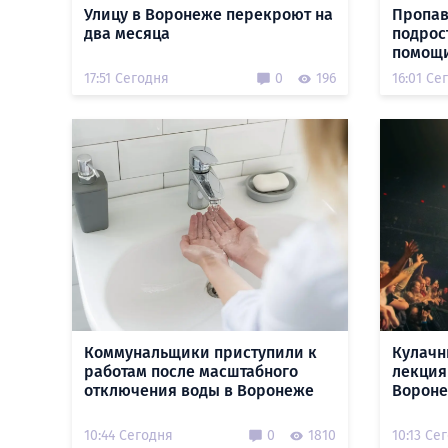
Улицу в Воронеже перекроют на
Пропав
два месяца
подрос
помощи
17:51 Сегодня
0
196
16:01 Се
Коммунальщики приступили к
Кулачн
работам после масштабного
лекция
отключения воды в Воронеже
Вороне
10:44 Сегодня
0
1810
10:13 Се