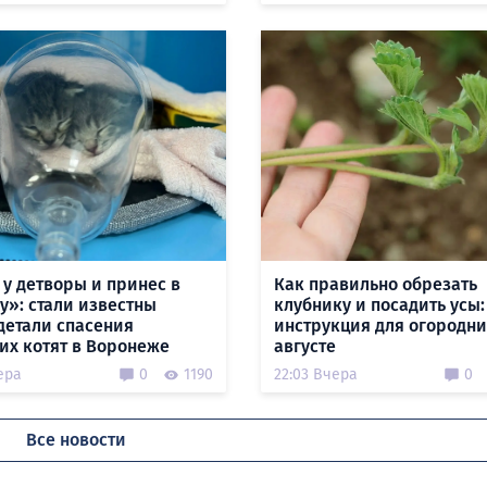
 у детворы и принес в
Как правильно обрезать
у»: стали известны
клубнику и посадить усы:
детали спасения
инструкция для огородни
их котят в Воронеже
августе
ера
0
1190
22:03 Вчера
0
Все новости