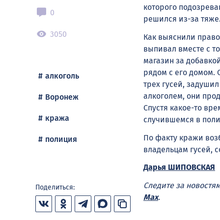
которого подозрева
0
решился из-за тяже
3050
Как выяснили право
выпивал вместе с т
магазин за добавкой
рядом с его домом. 
алкоголь
трех гусей, задушил
алкоголем, они про
Воронеж
Спустя какое-то вре
кража
случившемся в пол
По факту кражи воз
полиция
владельцам гусей, с
Дарья ШИПОВСКАЯ
Следите за новостя
Поделиться:
Max
.