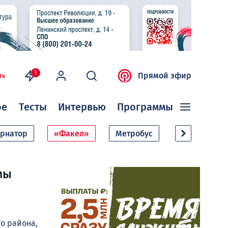
1
Прямой эфир
ть
ое
Тесты
Интервью
Программы
ернатор
«Факел»
Метробус
Дачный сезо
мы
о района,