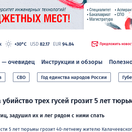
ж
+30°C
USD
82.17
EUR
94.84
Предложить новос
 — очевидец
Инструкции и обзоры
Полезн
в
СВО
Год единства народов России
Губ
 убийство трех гусей грозит 5 лет тюрь
иц, задушил их и лег рядом с ними спать
сти 5 лет тюрьмы грозит 40-летнему жителю Калачеевског