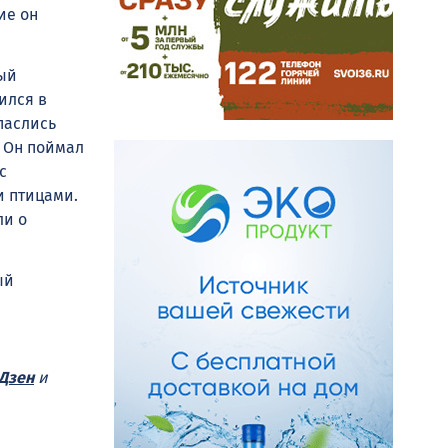
ие он
ый
ился в
паслись
. Он поймал
с
и птицами.
ли о
ый
Дзен
и