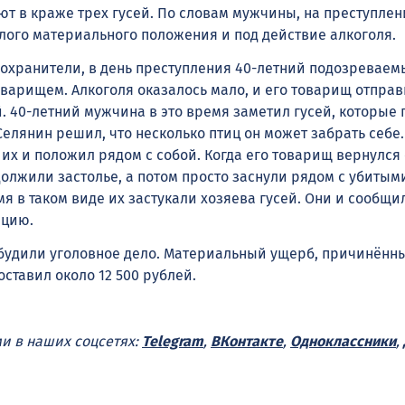
ют в краже трех гусей. По словам мужчины, на преступлен
лого материального положения и под действие алкоголя.
охранители, в день преступления 40-летний подозреваем
оварищем. Алкоголя оказалось мало, и его товарищ отправ
. 40-летний мужчина в это время заметил гусей, которые 
Селянин решил, что несколько птиц он может забрать себе
 их и положил рядом с собой. Когда его товарищ вернулся 
должили застолье, а потом просто заснули рядом с убитым
мя в таком виде их застукали хозяева гусей. Они и сообщи
ицию.
будили уголовное дело. Материальный ущерб, причинённ
оставил около 12 500 рублей.
ми в наших соцсетях:
Telegram
,
ВКонтакте
,
Одноклассники
,