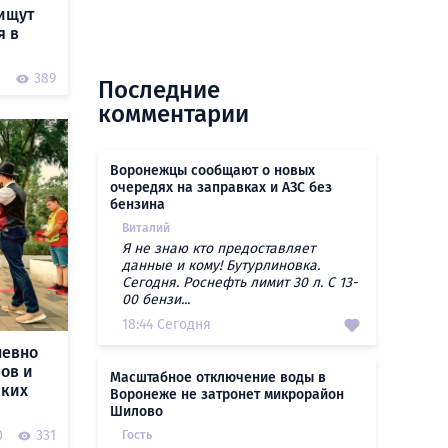
ищут
я в
0
389
Последние
комментарии
Воронежцы сообщают о новых
очередях на заправках и АЗС без
бензина
Виталий
Я не знаю кто предоставляет
данные и кому! Бутурлиновка.
Сегодня. Роснефть лимит 30 л. С 13-
00 бензи...
18:44 Сегодня
невно
ров и
Масштабное отключение воды в
ских
Воронеже не затронет микрорайон
Шилово
0
331
Гость