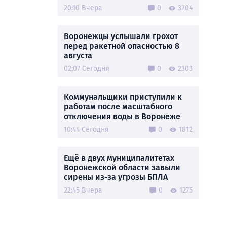
20:10 Вчера
0
3204
Воронежцы услышали грохот
перед ракетной опасностью 8
августа
02:07 Сегодня
0
2303
Коммунальщики приступили к
работам после масштабного
отключения воды в Воронеже
10:44 Сегодня
0
1812
Ещё в двух муниципалитетах
Воронежской области завыли
сирены из-за угрозы БПЛА
22:45 Вчера
0
1275