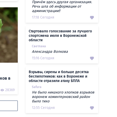
Причём здесь другая организация.
Речь шла об информации от
администрации!!
17:18 Сегодня
Стартовало голосование за лучшего
спортсмена июля в Воронежской
области
Светлана
Александра Волкова
15:16 Сегодня
Взрывы, сирены и больше десятка
беспилотников: как в Воронеже и
ков в
области отразили атаку БПЛА
Safura
28369
Не было никакого хлопков взрывов
воронеж коминтерновский район
было тихо
12:55 Сегодня