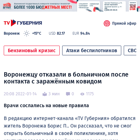
Прямой эфир
Воронеж
+15°C
USD
82.17
EUR
94.84
Бензиновый кризис
Атаки беспилотников
СВО
Воронежцу отказали в больничном после
контакта с заражённым ковидом
20:08 2022-01-14
3 мин
0
1175
Врачи сослались на новые правила
В редакцию интернет-канала «TV Губерния» обратился
житель Воронежа Борис П.. Он рассказал, что не смог
открыть больничный в своей поликлинике, хотя