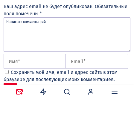
Ваш адрес email не будет опубликован.
Обязательные
поля помечены
*
Сохранить моё имя, email и адрес сайта в этом
браузере для последующих моих комментариев.
Оставляя комментарий, вы соглашаетесь с
политикой
конфиденциальности и обработки персональных
данных
и
правилами общения
на сайте tv-gubernia.ru.
Чтобы отслеживать ответы и реакции пользователей
на ваши комментарии, необходимо
авторизоваться
.