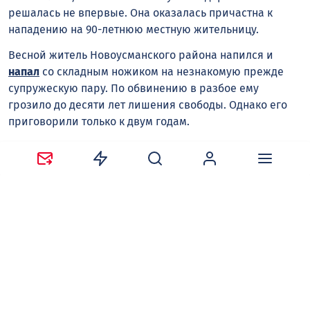
решалась не впервые. Она оказалась причастна к
нападению на 90-летнюю местную жительницу.
Весной житель Новоусманского района напился и
напал
со складным ножиком на незнакомую прежде
супружескую пару. По обвинению в разбое ему
грозило до десяти лет лишения свободы. Однако его
приговорили только к двум годам.
Виктор ЧАШКИН
нападение на людей
пенсионеры
Семилукский райо
Следите за новостями в наших соцсетях:
Telegram
,
ВКонтакте
,
Одноклассники
,
Дзен
и
Max
.
Нравится
Поделиться: