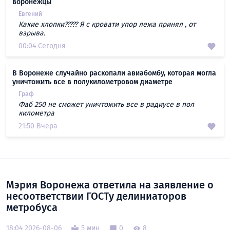
воронежцы
Евгений
Какие хлопки????? Я с кровати упор лежа принял , от
взрыва.
00:04 Сегодня
В Воронеже случайно раскопали авиабомбу, которая могла
уничтожить все в полукилометровом диаметре
Граф
Фаб 250 не сможет уничтожить все в радиусе в пол
километра
21:50 Вчера
Мэрия Воронежа ответила на заявление о
несоответствии ГОСТу делиниаторов
метробуса
18:04 2026-08-06
5 мин
0
8