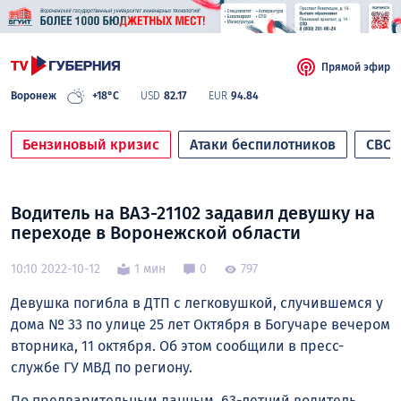
Прямой эфир
Воронеж
+18°C
USD
82.17
EUR
94.84
Бензиновый кризис
Атаки беспилотников
СВО
Водитель на ВАЗ-21102 задавил девушку на
переходе в Воронежской области
10:10 2022-10-12
1 мин
0
797
Девушка погибла в ДТП с легковушкой, случившемся у
дома № 33 по улице 25 лет Октября в Богучаре вечером
вторника, 11 октября. Об этом сообщили в пресс-
службе ГУ МВД по региону.
По предварительным данным, 63-летний водитель,