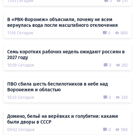
11:43 Сегодня
0
251
В «РВК-Воронеж» объяснили, почему не всем
вернулась вода после масштабного отключения
11:18 Сегодня
0
880
Семь коротких рабочих недель ожидают россиян в
2027 году
10:59 Сегодня
0
262
ПВО сбила шесть беспилотников в небе над
Воронежем и областью
10:33 Сегодня
0
320
Домино, бельё на верёвках и голубятни: каками
были дворы в СССР
09:02 Сегодня
0
580