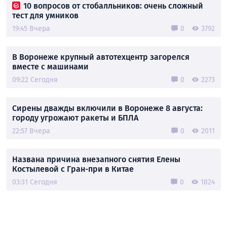
10 вопросов от стобалльников: очень сложный
тест для умников
19:45 Вчера
0
3792
В Воронеже крупный автотехцентр загорелся
вместе с машинами
09:22 Сегодня
0
2273
Сирены дважды включили в Воронеже 8 августа:
городу угрожают ракеты и БПЛА
22:57 Вчера
0
2011
Названа причина внезапного снятия Елены
Костылевой с Гран-при в Китае
03:31 Сегодня
0
1824