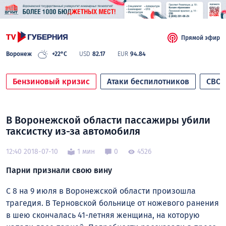
Прямой эфир
Воронеж
+22°C
USD
82.17
EUR
94.84
Бензиновый кризис
Атаки беспилотников
СВО
В Воронежской области пассажиры убили
таксистку из-за автомобиля
12:40 2018-07-10
1 мин
0
4526
Парни признали свою вину
С 8 на 9 июля в Воронежской области произошла
трагедия. В Терновской больнице от ножевого ранения
в шею скончалась 41-летняя женщина, на которую