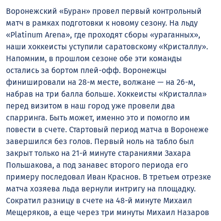
Воронежский «Буран» провел первый контрольный
матч в рамках подготовки к новому сезону. На льду
«Platinum Arena», где проходят сборы «ураганных»,
наши хоккеисты уступили саратовскому «Кристаллу».
Напомним, в прошлом сезоне обе эти команды
остались за бортом плей-офф. Воронежцы
финишировали на 28-м месте, волжане — на 26-м,
набрав на три балла больше. Хоккеисты «Кристалла»
перед визитом в наш город уже провели два
спарринга. Быть может, именно это и помогло им
повести в счете. Стартовый период матча в Воронеже
завершился без голов. Первый ноль на табло был
закрыт только на 21-й минуте стараниями Захара
Польшакова, а под занавес второго периода его
примеру последовал Иван Краснов. В третьем отрезке
матча хозяева льда вернули интригу на площадку.
Сократил разницу в счете на 48-й минуте Михаил
Мещеряков, а еще через три минуты Михаил Назаров