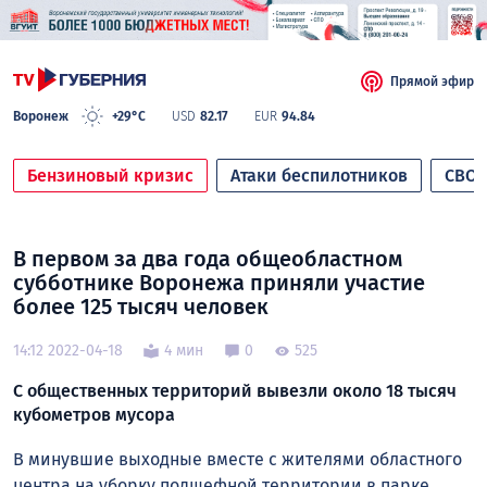
Прямой эфир
Воронеж
+29°C
USD
82.17
EUR
94.84
Бензиновый кризис
Атаки беспилотников
СВО
В первом за два года общеобластном
субботнике Воронежа приняли участие
более 125 тысяч человек
14:12 2022-04-18
4 мин
0
525
С общественных территорий вывезли около 18 тысяч
кубометров мусора
В минувшие выходные вместе с жителями областного
центра на уборку подшефной территории в парке