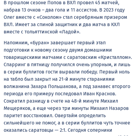
В прошлом сезоне Попов в ВХЛ провел 45 матчей,
набрав 13 очков – два гола и 11 ассистов. В 2023 году
Олег вместе с «Соколом» стал серебряным призером
ВХЛ. Имеет за спиной защитник и два матча в КХЛ
вместе с тольяттинской «Ладой».
Напомним, «Буран» завершает первый этап
подготовки к новому сезону двумя домашними
товарищескими матчами с саратовским «Кристаллом».
Спарринг в пятницу получился очень упорным, и лишь
в серии буллитов гости вырвали победу. Первый ноль
на табло был закрыт на 21-й минуте стараниями
волжанина Захара Польшакова, а под занавес второго
периода его примеру последовал Иван Краснов.
Сократил разницу в счете на 48-й минуте Михаил
Мещеряков, а еще через три минуты Михаил Назаров
паритет восстановил. Овертайм определить
сильнейшего не помог, а в серии буллитов чуть точнее
оказались саратовцы — 2:1. Сегодня соперники