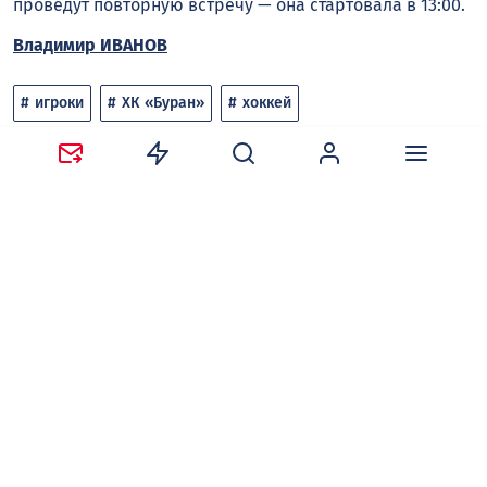
проведут повторную встречу — она стартовала в 13:00.
Владимир ИВАНОВ
игроки
ХК «Буран»
хоккей
Следите за новостями в наших соцсетях:
Telegram
,
ВКонтакте
,
Одноклассники
,
Дзен
и
Max
.
Нравится
Поделиться:
Ваш адрес email не будет опубликован.
Обязательные
поля помечены
*