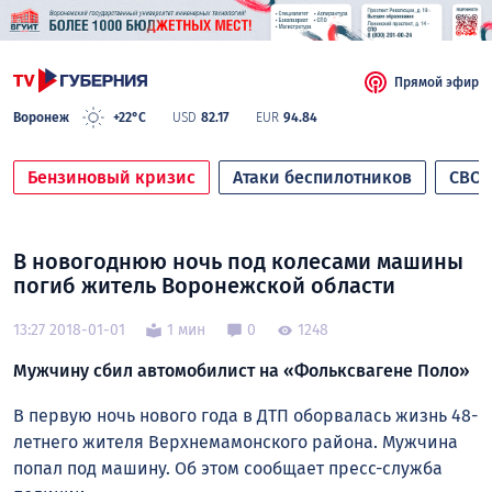
Прямой эфир
Воронеж
+22°C
USD
82.17
EUR
94.84
Бензиновый кризис
Атаки беспилотников
СВО
В новогоднюю ночь под колесами машины
погиб житель Воронежской области
13:27 2018-01-01
1 мин
0
1248
Мужчину сбил автомобилист на «Фольксвагене Поло»
В первую ночь нового года в ДТП оборвалась жизнь 48-
летнего жителя Верхнемамонского района. Мужчина
попал под машину. Об этом сообщает пресс-служба