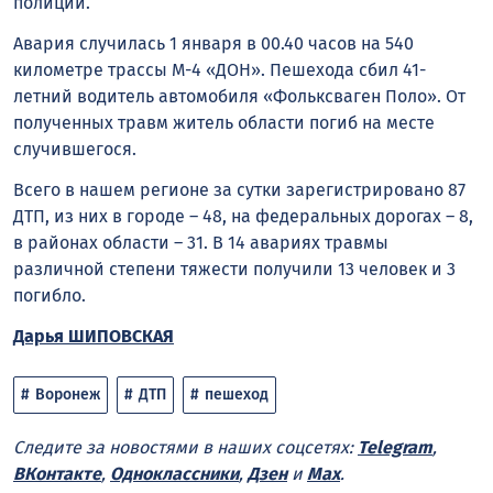
полиции.
Авария случилась 1 января в 00.40 часов на 540
километре трассы М-4 «ДОН». Пешехода сбил 41-
летний водитель автомобиля «Фольксваген Поло». От
полученных травм житель области погиб на месте
случившегося.
Всего в нашем регионе за сутки зарегистрировано 87
ДТП, из них в городе – 48, на федеральных дорогах – 8,
в районах области – 31. В 14 авариях травмы
различной степени тяжести получили 13 человек и 3
погибло.
Дарья ШИПОВСКАЯ
Воронеж
ДТП
пешеход
Следите за новостями в наших соцсетях:
Telegram
,
ВКонтакте
,
Одноклассники
,
Дзен
и
Max
.