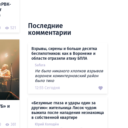
«РВК-
т
в
Последние
0
521
комментарии
Взрывы, сирены и больше десятка
беспилотников: как в Воронеже и
области отразили атаку БПЛА
Safura
Не было никакого хлопков взрывов
воронеж коминтерновский район
было тихо
12:55 Сегодня
«Безумные глаза и удары один за
7Б» и
другим»: жительница Лисок чудом
выжила после нападения незнакомца
в собственной квартире
0
361
Юрий Холодён