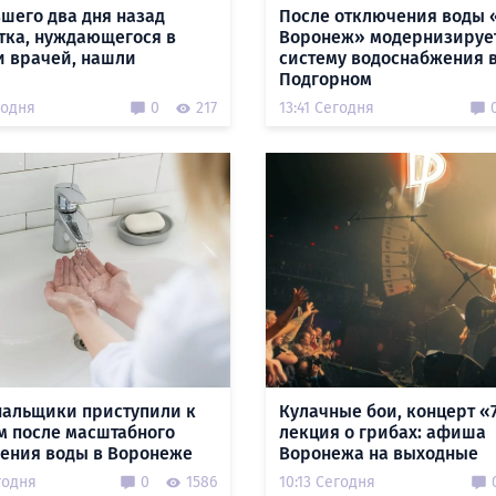
шего два дня назад
После отключения воды 
тка, нуждающегося в
Воронеж» модернизируе
 врачей, нашли
систему водоснабжения 
Подгорном
годня
0
217
13:41 Сегодня
альщики приступили к
Кулачные бои, концерт «
м после масштабного
лекция о грибах: афиша
ения воды в Воронеже
Воронежа на выходные
годня
0
1586
10:13 Сегодня