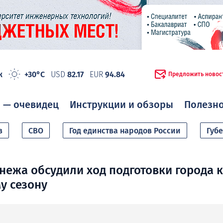
ж
+30°C
USD
82.17
EUR
94.84
Предложить новос
 — очевидец
Инструкции и обзоры
Полезн
в
СВО
Год единства народов России
Губ
нежа обсудили ход подготовки города к
у сезону