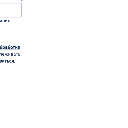
 моих
обработки
слеживать
ваться
.