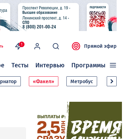
1
Прямой эфир
ть
ое
Тесты
Интервью
Программы
ернатор
«Факел»
Метробус
Дачный сезо