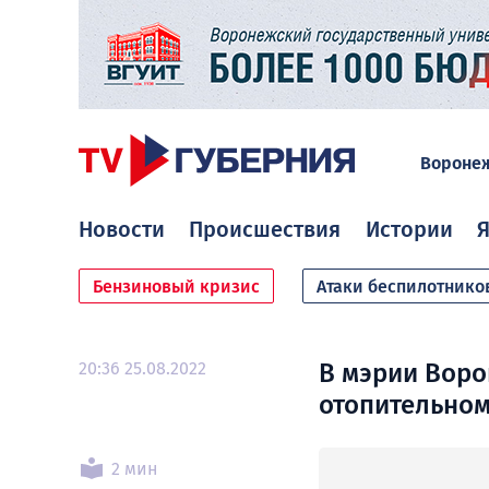
Вороне
Новости
Происшествия
Истории
Я
Бензиновый кризис
Атаки беспилотнико
20:36 25.08.2022
В мэрии Воро
отопительном
2 мин