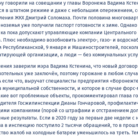
ну говорили на совещании у главы Воронежа Вадима Кстен
ся в штатном режиме и даже с небольшим опережением, 
ления ЖКХ Дмитрий Соломаха. Почти половина многоква
рноземья уже получили паспорт готовности к зиме. Однако
ика пока допускают управляющие компании Центрального
. Плюс необходимо возобновить электро-, газо- и водосна
м Республиканской, 9 января и Машиностроителей, поскол
уатирующей организации, а люди — без коммунальных услу
ния заверили мэра Вадима Кстенина, что новый договор
котельных уже заключён, поэтому горожане в любом случа
 А если что, выручат специалисты предприятия «Воронежт
в муниципальной собственности, и которое в случае форс
такие вот проблемные объекты, прокомментировал глава го
дителя Госжилинспекции Дианы Гончаровой, профилакти
щими компаниями (порой со штрафами и отстранением до
ные результаты. Если в 2020 году за первые две недели с 
на в инспекцию поступило 2 тысячи обращений, то в прош
ество жалоб на холодные батареи уменьшилось на треть. Те