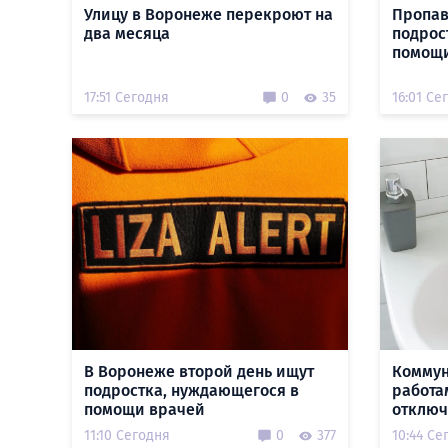
Улицу в Воронеже перекроют на
Пропав
два месяца
подрос
помощи
17:51 Сегодня
0
35
16:01 Се
В Воронеже второй день ищут
Коммун
подростка, нуждающегося в
работа
помощи врачей
отключ
11:10 Сегодня
0
377
10:44 Се