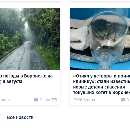
з погоды в Воронеже на
«Отнял у детворы и прин
, 8 августа
клинику»: стали известн
новые детали спасения
тонувших котят в Вороне
годня
0
775
23:26 Вчера
0
Все новости