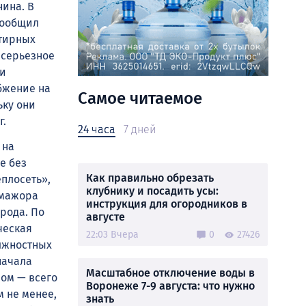
ина. В
сообщил
ртирных
 серьезное
 и
бжение на
Самое читаемое
ьку они
г.
24 часа
7 дней
 на
е без
Как правильно обрезать
еплосеть»,
клубнику и посадить усы:
-мажора
инструкция для огородников в
рода. По
августе
ческая
22:03 Вчера
0
27426
лжностных
начала
Масштабное отключение воды в
лом — всего
Воронеже 7-9 августа: что нужно
м не менее,
знать