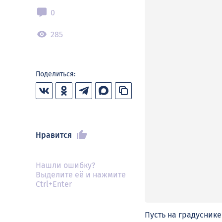
0
285
Поделиться:
Нравится
Нашли ошибку?
Выделите её и нажмите
Ctrl+Enter
Пусть на градуснике