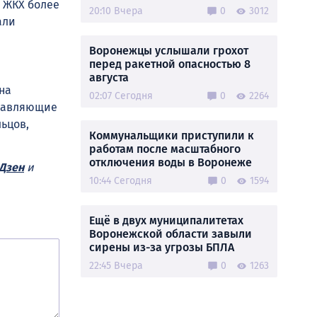
 ЖКХ более
20:10 Вчера
0
3012
али
Воронежцы услышали грохот
перед ракетной опасностью 8
августа
на
02:07 Сегодня
0
2264
правляющие
льцов,
Коммунальщики приступили к
работам после масштабного
отключения воды в Воронеже
Дзен
и
10:44 Сегодня
0
1594
Ещё в двух муниципалитетах
Воронежской области завыли
сирены из-за угрозы БПЛА
22:45 Вчера
0
1263