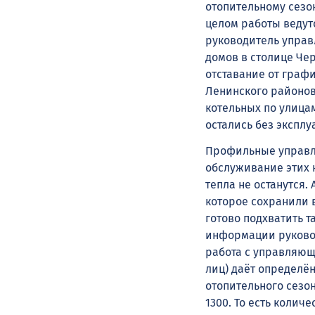
отопительному сезо
целом работы ведут
руководитель управ
домов в столице Че
отставание от граф
Ленинского районов
котельных по улица
остались без экспл
Профильные управле
обслуживание этих 
тепла не останутся.
которое сохранили 
готово подхватить 
информации руково
работа с управляю
лиц) даёт определён
отопительного сезо
1300. То есть колич