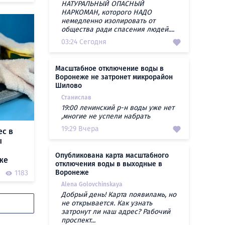
НАТУРАЛЬНЫЙ ОПАСНЫЙ
НАРКОМАН, которого НАДО
немедленно изолировать от
общества ради спасения людей....
03:24 Сегодня
Масштабное отключение воды в
Воронеже не затронет микрорайон
Шилово
Станислав
19:00 ленинский р-н воды уже нет
,многие не успели набрать
19:29 Вчера
ес в
ы
Опубликована карта масштабного
же
отключения воды в выходные в
Воронеже
1183
Alena Golovchinskaya
Добрый день! Карта появиламь, но
не открывается. Как узнать
затронут ли наш адрес? Рабочий
проспект...