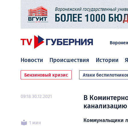
Вороне
Новости
Происшествия
Истории
Я
Бензиновый кризис
Атаки беспилотнико
09:18 30.12.2021
В Коминтерн
канализацию 
Коммунальщики л
1 мин