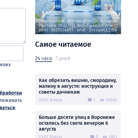
Самое читаемое
24 часа
7 дней
 моих
Как обрезать вишню, смородину,
малину в августе: инструкция и
советы дачникам
обработки
22:03 Вчера
2
45040
слеживать
ваться
.
Больше десяти улиц в Воронеже
остались без света вечером 6
августа
23:07 Вчера
0
2601