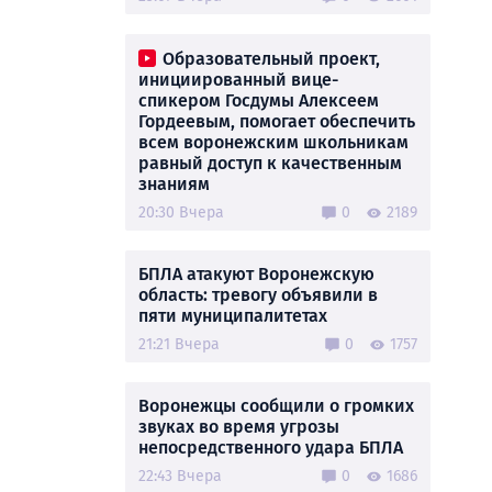
Образовательный проект,
инициированный вице-
спикером Госдумы Алексеем
Гордеевым, помогает обеспечить
всем воронежским школьникам
равный доступ к качественным
знаниям
20:30 Вчера
0
2189
БПЛА атакуют Воронежскую
область: тревогу объявили в
пяти муниципалитетах
21:21 Вчера
0
1757
Воронежцы сообщили о громких
звуках во время угрозы
непосредственного удара БПЛА
22:43 Вчера
0
1686