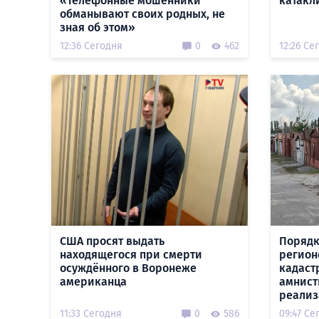
«Телефонные мошенники
катакл
обманывают своих родных, не
зная об этом»
12:36 Сегодня
0
462
12:26 Се
США просят выдать
Порядк
находящегося при смерти
регион
осуждённого в Воронеже
кадаст
американца
амнист
реализ
11:33 Сегодня
0
586
09:47 Се