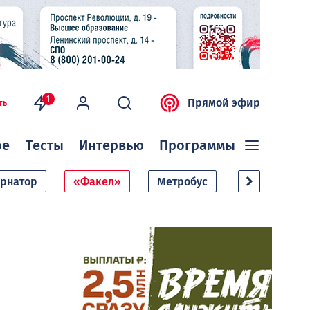
1
Прямой эфир
ть
ое
Тесты
Интервью
Программы
ернатор
«Факел»
Метробус
Дачный сезо