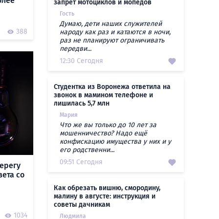
олее
запрет мотоциклов и мопедов
Гость
Думаю, дети наших служителей
388
народу как раз и катаются в ночи,
раз не планируют ограничивать
передви...
12:30 Сегодня
Студентка из Воронежа ответила на
звонок в мамином телефоне и
лишилась 5,7 млн
Мария
Что же вы только до 10 лет за
мошенничество? Надо ещё
конфискацию имущества у них и у
его родственни...
09:51 Сегодня
ерегу
вета со
Как обрезать вишню, смородину,
малину в августе: инструкция и
советы дачникам
1034
Людмила