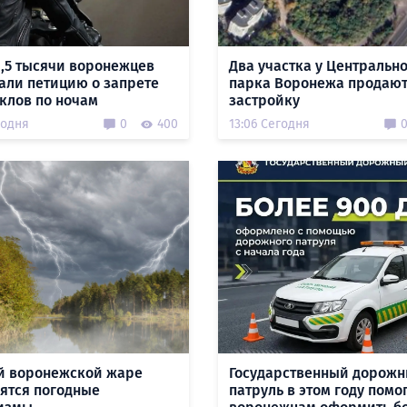
1,5 тысячи воронежцев
Два участка у Центральн
али петицию о запрете
парка Воронежа продают
клов по ночам
застройку
годня
0
400
13:06 Сегодня
й воронежской жаре
Государственный дорож
ятся погодные
патруль в этом году помо