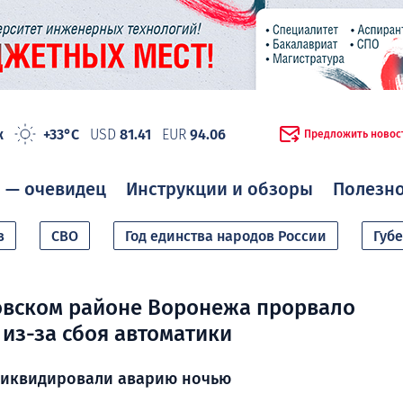
ж
+33°C
USD
81.41
EUR
94.06
Предложить новос
 — очевидец
Инструкции и обзоры
Полезн
в
СВО
Год единства народов России
Губ
овском районе Воронежа прорвало
из-за сбоя автоматики
иквидировали аварию ночью