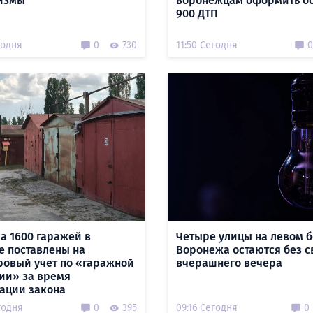
измы
воронежцам оформить б
900 ДТП
годня
0
730
11:50 Сегодня
0
а 1600 гаражей в
Четыре улицы на левом б
е поставлены на
Воронежа остаются без с
ровый учет по «гаражной
вчерашнего вечера
ии» за время
ации закона
годня
0
395
09:16 Сегодня
0