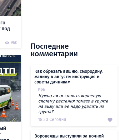
ого
 под
0
960
Последние
комментарии
Как обрезать вишню, смородину,
малину в августе: инструкция и
советы дачникам
Ира
Нужно ли оставлять корневую
систему растения томата в грунте
на зиму или ее надо удалить из
грунта?
18:20 Сегодня
ный
г
Воронежцы выступили за ночной