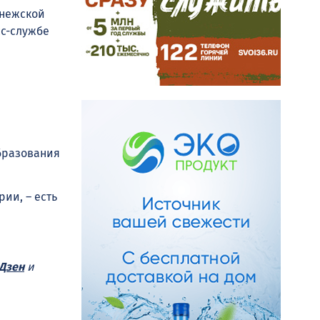
онежской
сс-службе
бразования
рии, – есть
Дзен
и