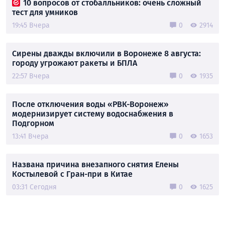
10 вопросов от стобалльников: очень сложный
тест для умников
19:45 Вчера
0
2914
Сирены дважды включили в Воронеже 8 августа:
городу угрожают ракеты и БПЛА
22:57 Вчера
0
1935
После отключения воды «РВК-Воронеж»
модернизирует систему водоснабжения в
Подгорном
13:41 Вчера
0
1653
Названа причина внезапного снятия Елены
Костылевой с Гран-при в Китае
03:31 Сегодня
0
1625