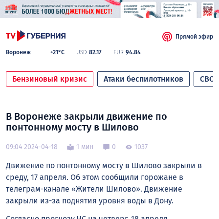
Прямой эфир
Воронеж
+21°C
USD
82.17
EUR
94.84
Бензиновый кризис
Атаки беспилотников
СВО
В Воронеже закрыли движение по
понтонному мосту в Шилово
09:04 2024-04-18
1 мин
0
1037
Движение по понтонному мосту в Шилово закрыли в
среду, 17 апреля. Об этом сообщили горожане в
телеграм-канале «Жители Шилово». Движение
закрыли из-за поднятия уровня воды в Дону.
Согласно прогнозу ЧС на четверг, 18 апреля,