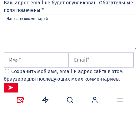
Ваш адрес email не будет опубликован.
Обязательные
поля помечены
*
Сохранить моё имя, email и адрес сайта в этом
браузере для последующих моих комментариев.
Оставляя комментарий, вы соглашаетесь с
политикой
конфиденциальности и обработки персональных
данных
и
правилами общения
на сайте tv-gubernia.ru.
Чтобы отслеживать ответы и реакции пользователей
на ваши комментарии, необходимо
авторизоваться
.