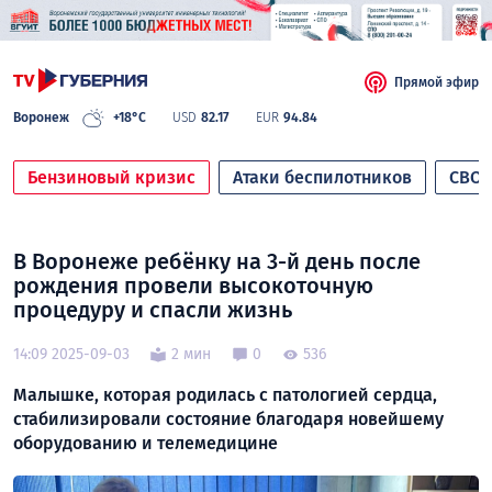
Прямой эфир
Воронеж
+18°C
USD
82.17
EUR
94.84
Бензиновый кризис
Атаки беспилотников
СВО
В Воронеже ребёнку на 3-й день после
рождения провели высокоточную
процедуру и спасли жизнь
14:09 2025-09-03
2 мин
0
536
Малышке, которая родилась с патологией сердца,
стабилизировали состояние благодаря новейшему
оборудованию и телемедицине