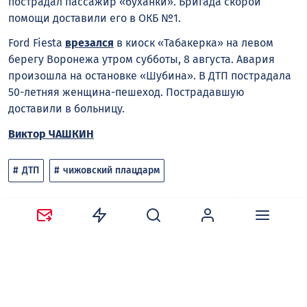
пострадал пассажир «буханки». Бригада скорой
помощи доставили его в ОКБ №1.
Ford Fiesta
врезался
в киоск «Табакерка» на левом
берегу Воронежа утром субботы, 8 августа. Авария
произошла на остановке «Шубина». В ДТП пострадала
50-летняя женщина-пешеход. Пострадавшую
доставили в больницу.
Виктор ЧАШКИН
ДТП
чижовский плацдарм
Следите за новостями в наших соцсетях:
Telegram
,
ВКонтакте
,
Одноклассники
,
Дзен
и
Max
.
Нравится
Поделиться: