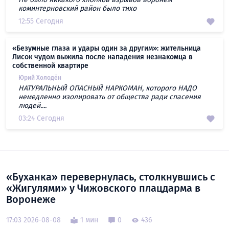
коминтерновский район было тихо
12:55 Сегодня
«Безумные глаза и удары один за другим»: жительница
Лисок чудом выжила после нападения незнакомца в
собственной квартире
Юрий Холодён
НАТУРАЛЬНЫЙ ОПАСНЫЙ НАРКОМАН, которого НАДО
немедленно изолировать от общества ради спасения
людей....
03:24 Сегодня
«Буханка» перевернулась, столкнувшись с
«Жигулями» у Чижовского плацдарма в
Воронеже
17:03 2026-08-08
1 мин
0
436