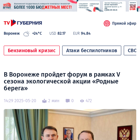
Прямой эфир
Воронеж
+24°C
USD
82.17
EUR
94.84
Бензиновый кризис
Атаки беспилотников
СВО
В Воронеже пройдет форум в рамках V
сезона экологической акции «Родные
берега»
14:29 2025-05-20
2 мин
0
472