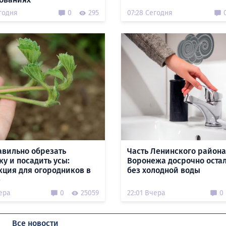
годня
0
295
07:28 Сегодня
авильно обрезать
Часть Ленинского района
ку и посадить усы:
Воронежа досрочно оста
кция для огородников в
без холодной воды
е
ера
0
25059
22:01 Вчера
0
Все новости