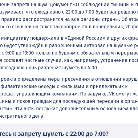
мени запрета на шум. Документ «О соблюдении тишины и 
зумевает, что ежедневно с 22:00 до 7:00 будет запрещено
о правило распространится на все регионы страны. Об это
 со ссылкой на текст законопроекта в понедельник, 20 ф
 инициативу поддержали в «Единой России» и других фра
 то будет утверждён и разрешённый интервал на шумные 
 с 9:00 до 19:00 только по будням с обязательным перерыво
я составят частные случаи, как, например, устранение по
овогоднюю ночь разрешат шуметь до 4:00.
проекта определены меры пресечения в отношении наруш
рофилактические беседы с жильцами и привлекать их к
зрешат управляющим компаниям. По задумке, УК смогут «с
шины и покоя граждан для последующей передачи в орга
асти». Эти акты послужат дополнительным основанием для
стративного дела.
есь к запрету шуметь с 22:00 до 7:00?