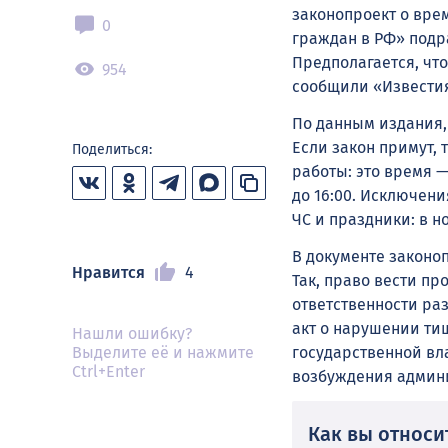
законопроект о вре
0
граждан в РФ» подра
Предполагается, чт
954
сообщили «Известия»
По данным издания,
Если закон примут,
Поделиться:
работы: это время —
до 16:00. Исключени
ЧС и праздники: в н
В документе законо
Нравится
4
Так, право вести п
ответственности ра
акт о нарушении ти
Нашли ошибку?
государственной вл
Выделите её и нажмите
Ctrl+Enter
возбуждения админи
Как вы относит