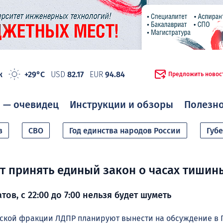
ж
+29°C
USD
82.17
EUR
94.84
Предложить новос
 — очевидец
Инструкции и обзоры
Полезн
в
СВО
Год единства народов России
Губ
ут принять единый закон о часах тишин
тов, с 22:00 до 7:00 нельзя будет шуметь
ской фракции ЛДПР планируют вынести на обсуждение в 