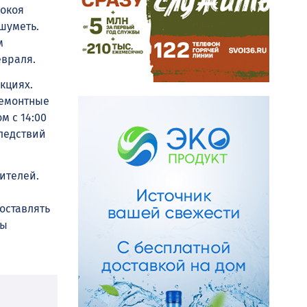
покоя
 шуметь.
м
евраля.
кциях.
ремонтные
м с 14:00
следствий
ителей.
оставлять
ны