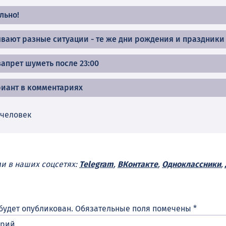
льно!
ывают разные ситуации - те же дни рождения и праздники
запрет шуметь после 23:00
иант в комментариях
 человек
ми в наших соцсетях:
Telegram
,
ВКонтакте
,
Одноклассники
,
будет опубликован.
Обязательные поля помечены
*