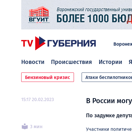
Вороне
Новости
Происшествия
Истории
Я
Бензиновый кризис
Атаки беспилотнико
15:17 20.02.2023
В России мог
По задумке депута
3 мин
Участники политиче