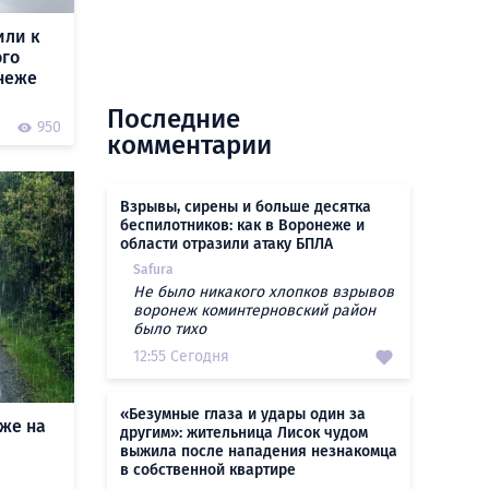
или к
ого
неже
Последние
0
950
комментарии
Взрывы, сирены и больше десятка
беспилотников: как в Воронеже и
области отразили атаку БПЛА
Safura
Не было никакого хлопков взрывов
воронеж коминтерновский район
было тихо
12:55 Сегодня
«Безумные глаза и удары один за
же на
другим»: жительница Лисок чудом
выжила после нападения незнакомца
в собственной квартире