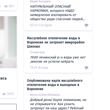
Юрий Холодён
0
691
НАТУРАЛЬНЫЙ ОПАСНЫЙ
НАРКОМАН, которого НАДО
немедленно изолировать от
общества ради спасения людей....
03:24 Сегодня
Масштабное отключение воды в
Воронеже не затронет микрорайон
Шилово
Станислав
19:00 ленинский р-н воды уже нет
,многие не успели набрать
19:29 Вчера
лась
Опубликована карта масштабного
отключения воды в выходные в
Воронеже
1070
Alena Golovchinskaya
Добрый день! Карта появиламь, но
не открывается. Как узнать
затронут ли наш адрес? Рабочий