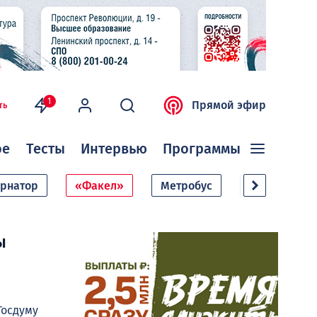
1
Прямой эфир
ть
ое
Тесты
Интервью
Программы
ернатор
«Факел»
Метробус
Дачный сезо
ы
Госдуму