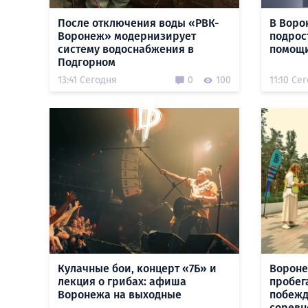
После отключения воды «РВК-
В Воро
Воронеж» модернизирует
подрос
систему водоснабжения в
помощи
Подгорном
13:41 Сегодня
0
100
11:10 Се
Кулачные бои, концерт «7Б» и
Вороне
лекция о грибах: афиша
пробег
Воронежа на выходные
побежд
соревн