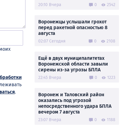
20:10 Вчера
0
2542
Воронежцы услышали грохот
перед ракетной опасностью 8
августа
02:07 Сегодня
0
2108
 моих
Ещё в двух муниципалитетах
Воронежской области завыли
сирены из-за угрозы БПЛА
обработки
22:45 Вчера
0
1223
слеживать
ваться
.
Воронеж и Таловский район
оказались под угрозой
непосредственного удара БПЛА
вечером 7 августа
23:07 Вчера
0
1188