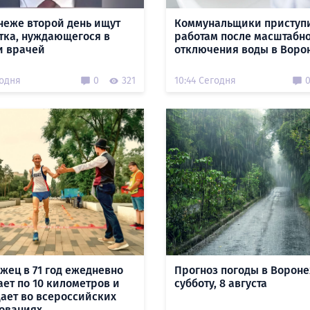
неже второй день ищут
Коммунальщики приступ
тка, нуждающегося в
работам после масштабн
 врачей
отключения воды в Воро
годня
0
321
10:44 Сегодня
жец в 71 год ежедневно
Прогноз погоды в Вороне
ает по 10 километров и
субботу, 8 августа
ает во всероссийских
ованиях