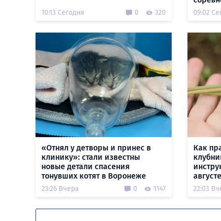
10:13 Сегодня
0
320
09:02 Се
«Отнял у детворы и принес в
Как пр
клинику»: стали известны
клубни
новые детали спасения
инстру
тонувших котят в Воронеже
август
23:26 Вчера
0
1147
22:03 Вч