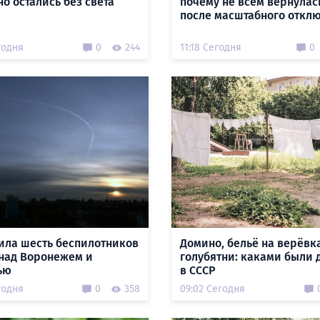
о остались без света
почему не всем вернулас
после масштабного откл
годня
0
244
11:18 Сегодня
0
ила шесть беспилотников
Домино, бельё на верёвк
 над Воронежем и
голубятни: каками были
ью
в СССР
годня
0
358
09:02 Сегодня