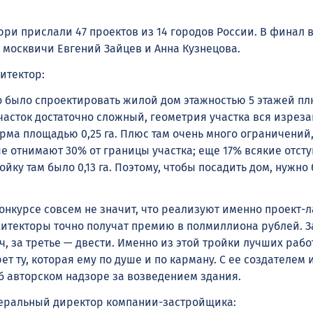
ри прислали 47 проектов из 14 городов России. В финал в
 москвичи Евгений Зайцев и Анна Кузнецова.
итектор:
 было спроектировать жилой дом этажностью 5 этажей пл
асток достаточно сложный, геометрия участка вся изреза
рма площадью 0,25 га. Плюс там очень много ограничений,
е отнимают 30% от границы участка; еще 17% всякие отст
ойку там было 0,13 га. Поэтому, чтобы посадить дом, нужно
онкурсе совсем не значит, что реализуют именно проект-л
хитекторы точно получат премию в полмиллиона рублей. З
ч, за третье — двести. Именно из этой тройки лучших рабо
т ту, которая ему по душе и по карману. С ее создателем 
б авторском надзоре за возведением здания.
еральный директор компании-застройщика: