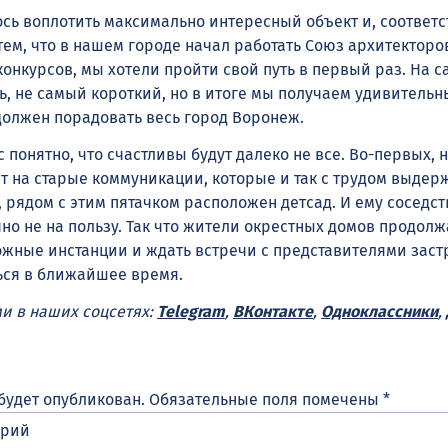
ось воплотить максимально интересный объект и, соответс
с тем, что в нашем городе начал работать Союз архитекторов
онкурсов, мы хотели пройти свой путь в первый раз. На 
ть, не самый короткий, но в итоге мы получаем удивитель
 должен порадовать весь город Воронеж.
 понятно, что счастливы будут далеко не все. Во-первых, 
ет на старые коммуникации, которые и так с трудом выде
, рядом с этим пятачком расположен детсад. И ему соседст
но не на пользу. Так что жители окрестных домов продолж
жные инстанции и ждать встречи с представителями заст
ься в ближайшее время.
ми в наших соцсетях:
Telegram
,
ВКонтакте
,
Одноклассники
,
будет опубликован.
Обязательные поля помечены
*