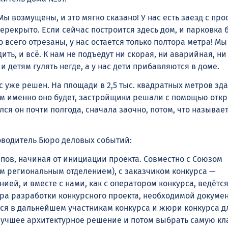
Мы возмущены, и это мягко сказано! У нас есть заезд с про
ерекрыто. Если сейчас построится здесь дом, и парковка 
о всего отрезаны, у нас остается только полтора метра! Мы
ть, и всё. К нам не подъедут ни скорая, ни аварийная, ни
 и детям гулять негде, а у нас дети прибавляются в доме.
с уже решен. На площади в 2,5 тыс. квадратных метров зд
ким именно оно будет, застройщики решали с помощью отк
ся он почти полгода, сначала заочно, потом, что называет
оводитель Бюро деловых событий:
апов, начиная от инициации проекта. Совместно с Союзом
м региональным отделением), с заказчиком конкурса —
ией, и вместе с нами, как с оператором конкурса, ведётс
ра разработки конкурсного проекта, необходимой докуме
тся в дальнейшем участникам конкурса и жюри конкурса дл
лучшее архитектурное решение и потом выбрать самую кл