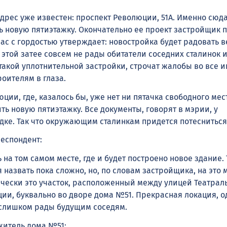
адрес уже известен: проспект Революции, 51А. Именно сюд
ь новую пятиэтажку. Окончательно ее проект застройщик п
ас с гордостью утверждает: новостройка будет радовать в
 этой затее совсем не рады обитатели соседних сталинок и
 такой уплотнительной застройки, строчат жалобы во все 
роителям в глаза.
ции, где, казалось бы, уже нет ни пятачка свободного мес
ь новую пятиэтажку. Все документы, говорят в мэрии, у
дке. Так что окружающим сталинкам придется потесниться
респондент:
 на том самом месте, где и будет построено новое здание.
 назвать пока сложно, но, по словам застройщика, на это 
ктически это участок, расположенный между улицей Театрал
ии, буквально во дворе дома №51. Прекрасная локация, о
слишком рады будущим соседям.
житель дома №51: