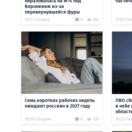
образовалась на М-4 под
частичн
Воронежем из-за
перевернувшейся фуры
12:17 Сегодня
0
284
12:03 Се
Семь коротких рабочих недель
ПВО сб
ожидают россиян в 2027 году
в небе
област
10:59 Сегодня
0
330
10:33 Се