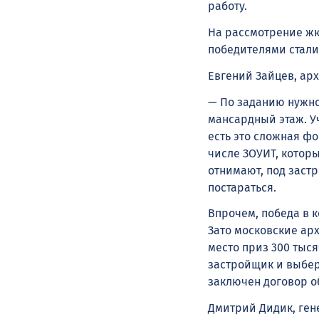
работу.
На рассмотрение жю
победителями стали
Евгений Зайцев, арх
— По заданию нужно
мансардный этаж. Уч
есть это сложная фо
числе ЗОУИТ, которы
отнимают, под застр
постараться.
Впрочем, победа в к
Зато московские ар
место приз 300 тыся
застройщик и выбере
заключен договор о
Дмитрий Дидик, ген