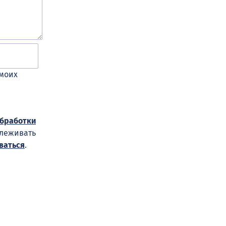
 моих
обработки
слеживать
ваться
.