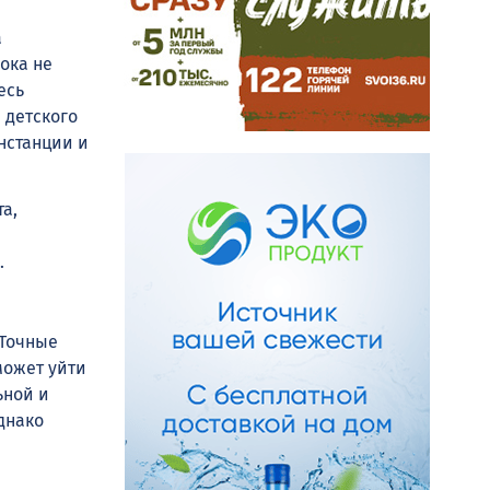
а
ока не
есь
 детского
инстанции и
та,
.
 Точные
может уйти
ьной и
днако