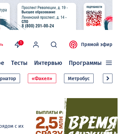
1
Прямой эфир
ть
ое
Тесты
Интервью
Программы
ернатор
«Факел»
Метробус
Дачный сезо