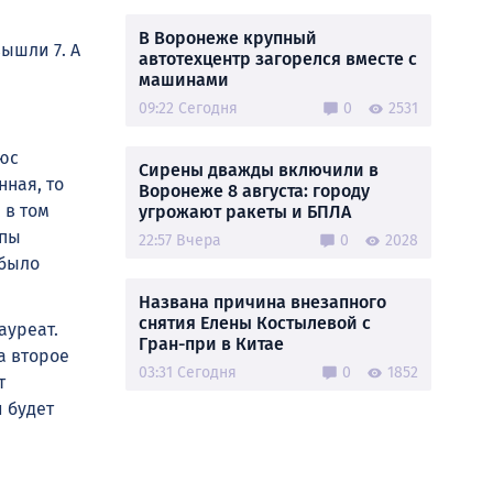
В Воронеже крупный
ышли 7. А
автотехцентр загорелся вместе с
машинами
09:22 Сегодня
0
2531
юс
Сирены дважды включили в
нная, то
Воронеже 8 августа: городу
 в том
угрожают ракеты и БПЛА
упы
22:57 Вчера
0
2028
 было
Названа причина внезапного
снятия Елены Костылевой с
ауреат.
Гран-при в Китае
а второе
03:31 Сегодня
0
1852
т
и будет