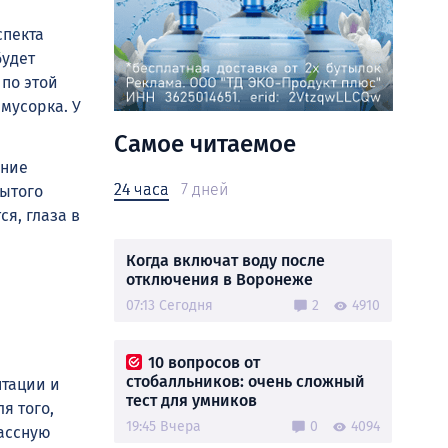
спекта
будет
 по этой
 мусорка. У
Самое читаемое
ание
24 часа
7 дней
рытого
ся, глаза в
Когда включат воду после
отключения в Воронеже
07:13 Сегодня
2
4910
я
10 вопросов от
стобалльников: очень сложный
нтации и
тест для умников
я того,
19:45 Вчера
0
4094
ассную