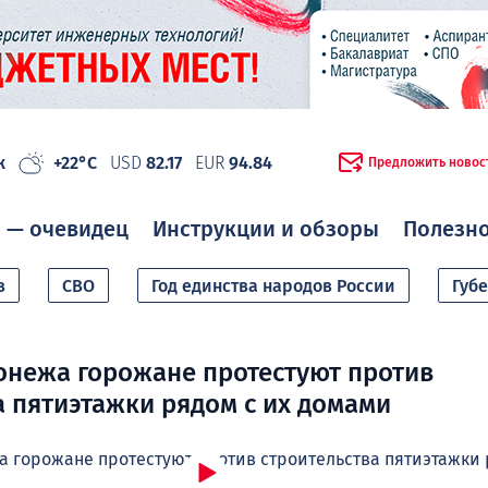
ж
+22°C
USD
82.17
EUR
94.84
Предложить новос
 — очевидец
Инструкции и обзоры
Полезн
в
СВО
Год единства народов России
Губ
онежа горожане протестуют против
а пятиэтажки рядом с их домами