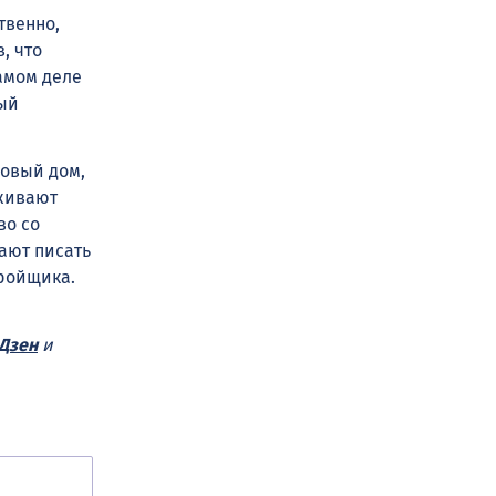
твенно,
, что
самом деле
ный
новый дом,
рживают
во со
ают писать
ройщика.
Дзен
и