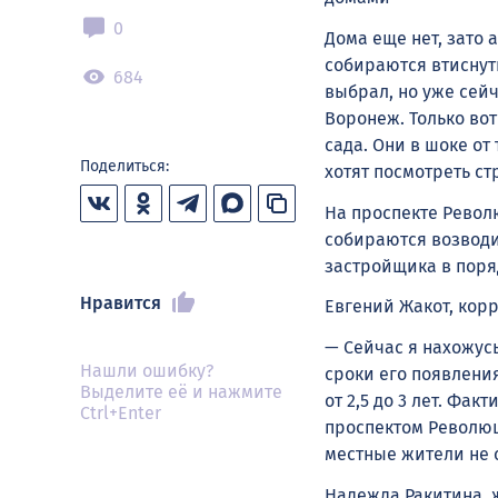
0
Дома еще нет, зато 
собираются втиснут
684
выбрал, но уже сейч
Воронеж. Только вот
сада. Они в шоке от
Поделиться:
хотят посмотреть ст
На проспекте Револю
собираются возводит
застройщика в поря
Нравится
Евгений Жакот, кор
— Сейчас я нахожусь
Нашли ошибку?
сроки его появления
Выделите её и нажмите
от 2,5 до 3 лет. Фа
Ctrl+Enter
проспектом Революц
местные жители не 
Надежда Ракитина, 