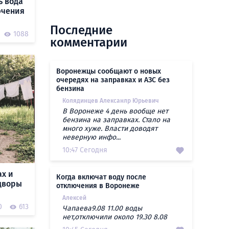
ь вода
ючения
Последние
1088
комментарии
Воронежцы сообщают о новых
очередях на заправках и АЗС без
бензина
Колядинцев Алексанлр Юрьевич
В Воронеже 4 день вообще нет
бензина на заправках. Стало на
много хуже. Власти доводят
неверную инфо...
10:47 Сегодня
ах и
Когда включат воду после
 дворы
отключения в Воронеже
Алексей
0
613
Чапаева9.08 11.00 воды
нет,отключили около 19.30 8.08