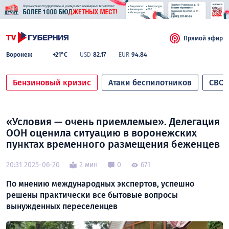
Прямой эфир
Воронеж
+21°C
USD
82.17
EUR
94.84
Бензиновый кризис
Атаки беспилотников
СВО
«Условия — очень приемлемые». Делегация
ООН оценила ситуацию в воронежских
пунктах временного размещения беженцев
20:31 2025-06-20
2 мин
0
671
По мнению международных экспертов, успешно
решены практически все бытовые вопросы
вынужденных переселенцев