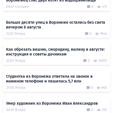
Воронежец спас двух котят из водохранилища
00:47 Сегодня
0
473
Больше десяти улиц в Воронеже остались без света
вечером 6 августа
23:07 Вчера
0
1044
Как обрезать вишню, смородину, малину в августе:
инструкция и советы дачникам
22:03 Вчера
0
10653
Студентка из Воронежа ответила на звонок в
мамином телефоне и лишилась 5,7 млн
21:00 Вчера
0
640
Умер художник из Воронежа Иван Александров
20:49 Вчера
0
292