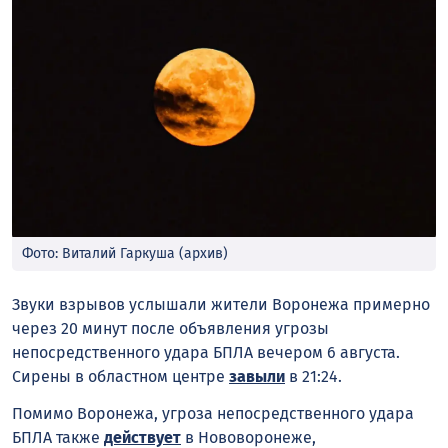
Фото: Виталий Гаркуша (архив)
Звуки взрывов услышали жители Воронежа примерно
через 20 минут после объявления угрозы
непосредственного удара БПЛА вечером 6 августа.
Сирены в областном центре
завыли
в 21:24.
Помимо Воронежа, угроза непосредственного удара
БПЛА также
действует
в Нововоронеже,