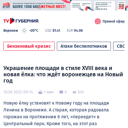
Прямой эфир
Воронеж
+20°C
USD
81.41
EUR
94.06
Бензиновый кризис
Атаки беспилотников
СВО
Украшение площади в стиле XVIII века и
новая ёлка: что ждёт воронежцев на Новый
год
10:56 2022-09-14
1 мин
0
545
Новую ёлку установят к Новому году на площади
Ленина в Воронеже. А старая, которая радовала
горожан на протяжении 6 лет, «переедет» в
Центральный парк. Кроме того, на этот раз