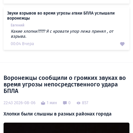
Звуки взрывов во время угрозы атаки БПЛА услышали
воронежцы
Евгений
Какие хлопки????? Я с кровати упор лежа принял , от
взрыва.
00:04 Вчера
Воронежцы сообщили о громких звуках во
время угрозы непосредственного удара
БПЛА
22:43 2026-08-06
1 мин
0
857
Хлопки были слышны в разных районах города