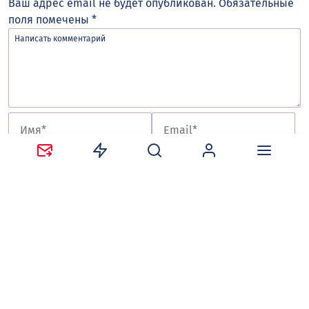
Ваш адрес email не будет опубликован.
Обязательные
поля помечены
*
Сохранить моё имя, email и адрес сайта в этом
браузере для последующих моих комментариев.
Оставляя комментарий, вы соглашаетесь с
политикой
конфиденциальности и обработки персональных
данных
и
правилами общения
на сайте tv-gubernia.ru.
Чтобы отслеживать ответы и реакции пользователей
на ваши комментарии, необходимо
авторизоваться
.