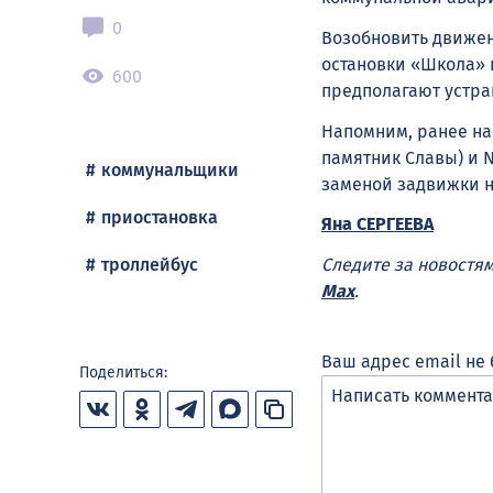
0
Возобновить движен
остановки «Школа» 
600
предполагают устра
Напомним, ранее на
памятник Славы) и 
коммунальщики
заменой задвижки н
приостановка
Яна СЕРГЕЕВА
троллейбус
Следите за новостя
Max
.
Ваш адрес email не 
Поделиться: