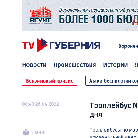
Вороне
Новости
Происшествия
Истории
Я
Бензиновый кризис
Атаки беспилотнико
00:43 26.04.2022
Троллейбус №
дня
Троллейбусы по мар
1 мин
коммунальной авари