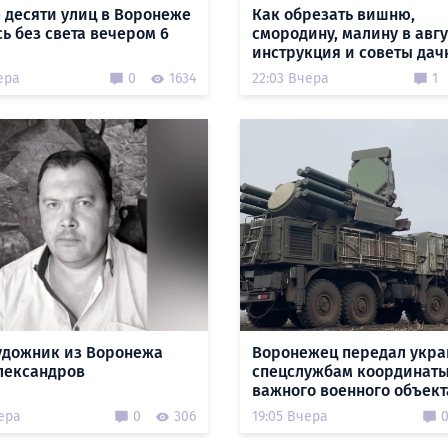
 десяти улиц в Воронеже
Как обрезать вишню,
сь без света вечером 6
смородину, малину в авгу
инструкция и советы да
ера
0
1634
22:03 Вчера
1
удожник из Воронежа
Воронежец передал укр
лександров
спецслужбам координат
важного военного объект
ера
0
306
19:05 Вчера