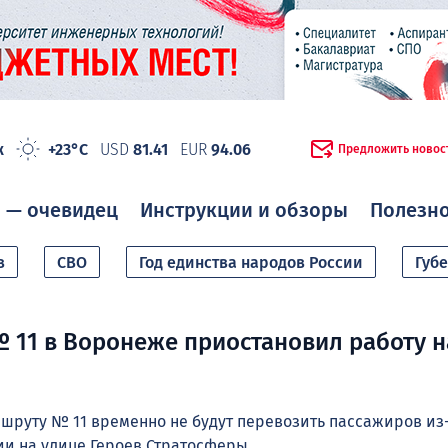
ж
+23°C
USD
81.41
EUR
94.06
Предложить новос
 — очевидец
Инструкции и обзоры
Полезн
в
СВО
Год единства народов России
Губ
 11 в Воронеже приостановил работу н
шруту № 11 временно не будут перевозить пассажиров из
и на улице Героев Стратосферы.