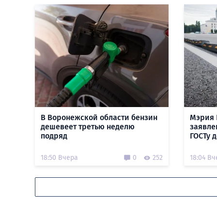
В Воронежской области бензин
Мэрия 
дешевеет третью неделю
заявле
подряд
ГОСТу 
18:50 Вчера
0
252
18:04 Вч