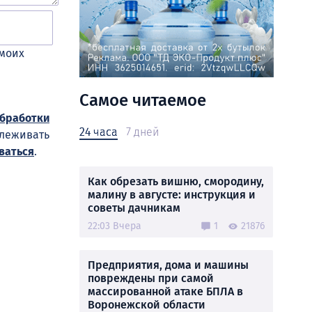
 моих
Самое читаемое
обработки
24 часа
7 дней
слеживать
ваться
.
Как обрезать вишню, смородину,
малину в августе: инструкция и
советы дачникам
22:03 Вчера
1
21876
Предприятия, дома и машины
повреждены при самой
массированной атаке БПЛА в
Воронежской области