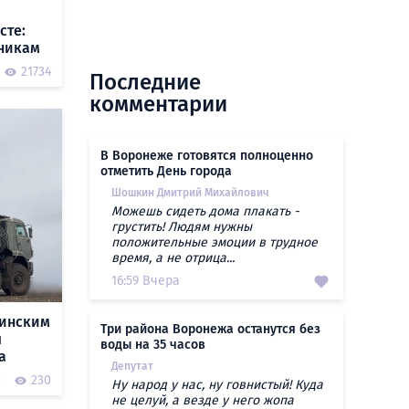
сте:
чникам
21734
Последние
комментарии
В Воронеже готовятся полноценно
отметить День города
Шошкин Дмитрий Михайлович
Можешь сидеть дома плакать -
грустить! Людям нужны
положительные эмоции в трудное
время, а не отрица...
16:59 Вчера
аинским
Три района Воронежа останутся без
ы
воды на 35 часов
а
Депутат
0
230
Ну народ у нас, ну говнистый! Куда
не целуй, а везде у него жопа