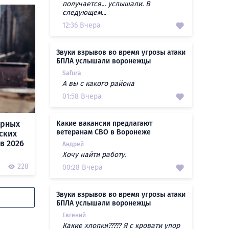
получается... услышали. В
следующем...
12:36 Вчера
Звуки взрывов во время угрозы атаки
БПЛА услышали воронежцы
Safura
А вы с какого района
01:58 Вчера
ярных
Какие вакансии предлагают
ветеранам СВО в Воронеже
ских
в 2026
Андрей
Хочу найти работу.
0
228
00:28 Вчера
Звуки взрывов во время угрозы атаки
БПЛА услышали воронежцы
Евгений
Какие хлопки????? Я с кровати упор