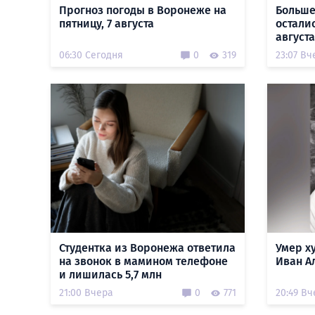
Прогноз погоды в Воронеже на
Больше
пятницу, 7 августа
остали
августа
06:30 Сегодня
0
319
23:07 Вч
Студентка из Воронежа ответила
Умер х
на звонок в мамином телефоне
Иван А
и лишилась 5,7 млн
21:00 Вчера
0
771
20:49 Вч