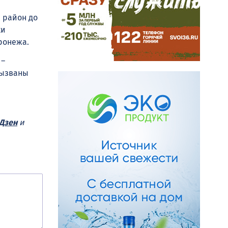
 район до
ки
ронежа.
 –
вызваны
Дзен
и