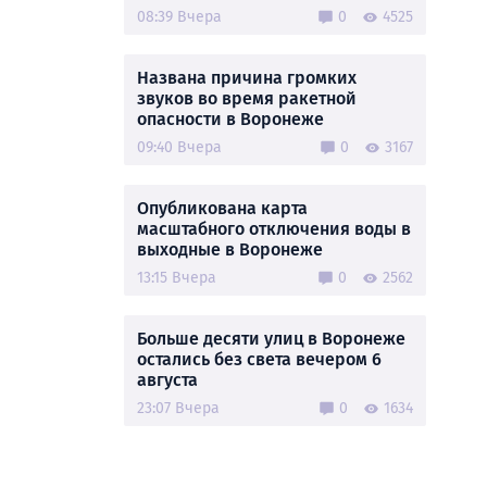
08:39 Вчера
0
4525
Названа причина громких
звуков во время ракетной
опасности в Воронеже
09:40 Вчера
0
3167
Опубликована карта
масштабного отключения воды в
выходные в Воронеже
13:15 Вчера
0
2562
Больше десяти улиц в Воронеже
остались без света вечером 6
августа
23:07 Вчера
0
1634