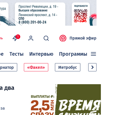
1
Прямой эфир
ть
ое
Тесты
Интервью
Программы
ернатор
«Факел»
Метробус
Дачный сезо
а два
-за