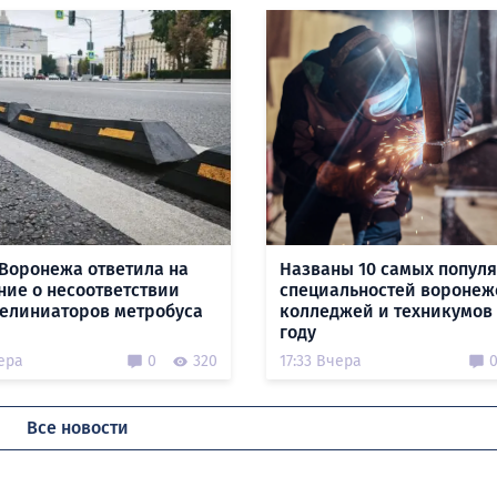
Воронежа ответила на
Названы 10 самых попул
ние о несоответствии
специальностей воронеж
делиниаторов метробуса
колледжей и техникумов 
году
ера
0
320
17:33 Вчера
Все новости