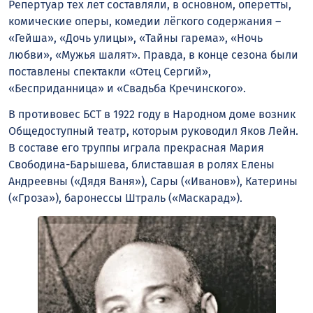
Репертуар тех лет составляли, в основном, оперетты,
комические оперы, комедии лёгкого содержания –
«Гейша», «Дочь улицы», «Тайны гарема», «Ночь
любви», «Мужья шалят». Правда, в конце сезона были
поставлены спектакли «Отец Сергий»,
«Бесприданница» и «Свадьба Кречинского».
В противовес БСТ в 1922 году в Народном доме возник
Общедоступный театр, которым руководил Яков Лейн.
В составе его труппы играла прекрасная Мария
Свободина-Барышева, блиставшая в ролях Елены
Андреевны («Дядя Ваня»), Сары («Иванов»), Катерины
(«Гроза»), баронессы Штраль («Маскарад»).