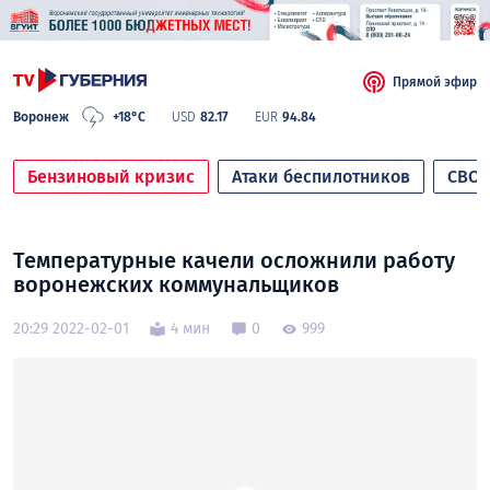
Прямой эфир
Воронеж
+18°C
USD
82.17
EUR
94.84
Бензиновый кризис
Атаки беспилотников
СВО
Температурные качели осложнили работу
воронежских коммунальщиков
20:29 2022-02-01
4 мин
0
999