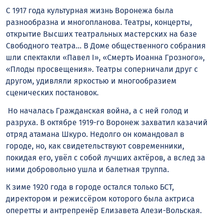
С 1917 года культурная жизнь Воронежа была
разнообразна и многопланова. Театры, концерты,
открытие Высших театральных мастерских на базе
Свободного театра… В Доме общественного собрания
шли спектакли «Павел I», «Смерть Иоанна Грозного»,
«Плоды просвещения». Театры соперничали друг с
другом, удивляли яркостью и многообразием
сценических постановок.
Но началась Гражданская война, а с ней голод и
разруха. В октябре 1919-го Воронеж захватил казачий
отряд атамана Шкуро. Недолго он командовал в
городе, но, как свидетельствуют современники,
покидая его, увёл с собой лучших актёров, а вслед за
ними добровольно ушла и балетная труппа.
К зиме 1920 года в городе остался только БСТ,
директором и режиссёром которого была актриса
оперетты и антрепренёр Елизавета Алези-Вольская.