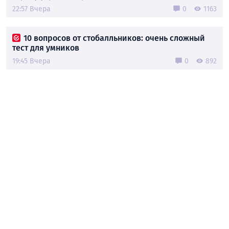
22:57 Вчера
0
1163
10 вопросов от стобалльников: очень сложный
тест для умников
19:45 Вчера
0
892