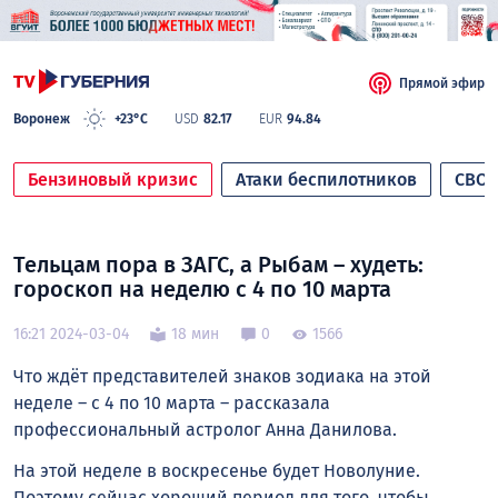
Прямой эфир
Воронеж
+23°C
USD
82.17
EUR
94.84
Бензиновый кризис
Атаки беспилотников
СВО
Тельцам пора в ЗАГС, а Рыбам – худеть:
гороскоп на неделю с 4 по 10 марта
16:21 2024-03-04
18 мин
0
1566
Что ждёт представителей знаков зодиака на этой
неделе – с 4 по 10 марта – рассказала
профессиональный астролог Анна Данилова.
На этой неделе в воскресенье будет Новолуние.
Поэтому сейчас хороший период для того, чтобы