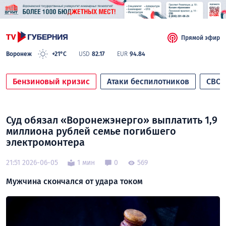
Прямой эфир
Воронеж
+21°C
USD
82.17
EUR
94.84
Бензиновый кризис
Атаки беспилотников
СВО
Суд обязал «Воронежэнерго» выплатить 1,9
миллиона рублей семье погибшего
электромонтера
21:51 2026-06-05
1 мин
0
569
Мужчина скончался от удара током