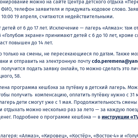
онирование можно на сайте Центра детского отдыха «Пер
 ФИО, телефон заявителя и придумать кодовое слово. Заяв
10:00 19 апреля, считаются недействительными.
детей от 6 до 17 лет. Исключение — лагерь «Алмаз»: там 
. В «Голубом экране» принимают детей с 6 до 10 лет, кроме 
раст повышен до 14 лет.
о только на смены, не пересекающиеся по датам. Также м
явки и отправить на электронную почту
cdo.peremena@yand
 получится подать заявку онлайн, то можно сделать это ли
кого, 58.
лена программа кешбэка за путёвку в детский лагерь. Мож
Чтобы получить компенсацию, оплатить путёвку нужно с 31 м
в лагерь дети смогут уже с 1 мая. Продолжительность смены
и отдыхать можно несколько раз за лето — за каждую поез
денег. Подробнее о программе кешбэка — в
инструкции «T
агеря: «Алмаз», «Кировец», «Костёр», «Восток-4» и «Гол