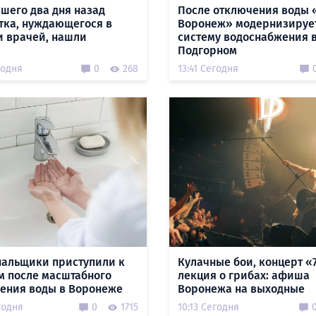
шего два дня назад
После отключения воды 
тка, нуждающегося в
Воронеж» модернизируе
 врачей, нашли
систему водоснабжения 
Подгорном
годня
0
268
13:41 Сегодня
альщики приступили к
Кулачные бои, концерт «
м после масштабного
лекция о грибах: афиша
ения воды в Воронеже
Воронежа на выходные
годня
0
1715
10:13 Сегодня