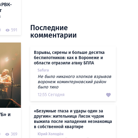
«РВК-
т
в
Последние
0
591
комментарии
Взрывы, сирены и больше десятка
беспилотников: как в Воронеже и
области отразили атаку БПЛА
Safura
Не было никакого хлопков взрывов
воронеж коминтерновский район
было тихо
12:55 Сегодня
«Безумные глаза и удары один за
7Б» и
другим»: жительница Лисок чудом
выжила после нападения незнакомца
в собственной квартире
0
369
Юрий Холодён