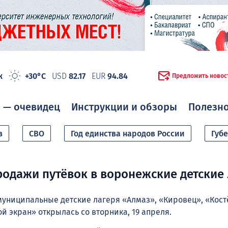
ж
+30°C
USD
82.17
EUR
94.84
Предложить новос
 — очевидец
Инструкции и обзоры
Полезн
в
СВО
Год единства народов России
Губ
родажи путёвок в воронежские детские
муниципальные детские лагеря «Алмаз», «Кировец», «Кост
ой экран» открылась со вторника, 19 апреля.