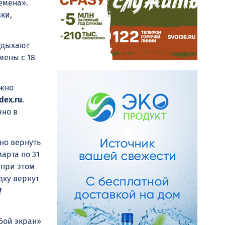
емена».
ки,
отдыхают
смены с 18
ожно
ex.ru
.
чно в
но вернуть
арта по 31
 при этом
дку вернут
V
убой экран»