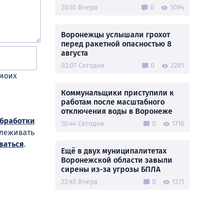
20:10 Вчера
0
3094
Воронежцы услышали грохот
перед ракетной опасностью 8
августа
02:07 Сегодня
0
2281
 моих
Коммунальщики приступили к
работам после масштабного
отключения воды в Воронеже
обработки
10:44 Сегодня
0
1716
слеживать
ваться
.
Ещё в двух муниципалитетах
Воронежской области завыли
сирены из-за угрозы БПЛА
22:45 Вчера
0
1271