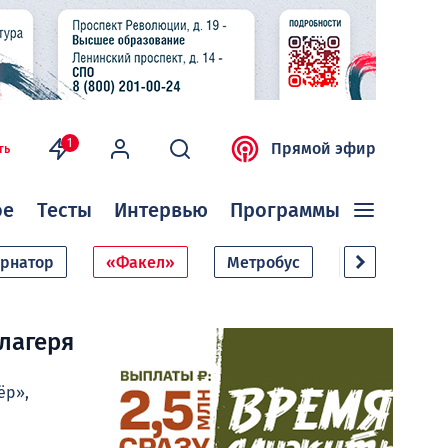
1
Прямой эфир
ть
ое
Тесты
Интервью
Программы
ернатор
«Факел»
Метробус
Дачный сезо
 лагеря
ёр»,