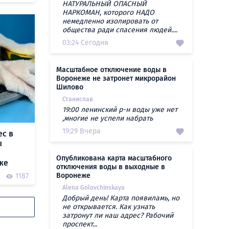
НАТУРАЛЬНЫЙ ОПАСНЫЙ
НАРКОМАН, которого НАДО
немедленно изолировать от
общества ради спасения людей....
03:24 Сегодня
Масштабное отключение воды в
Воронеже не затронет микрорайон
Шилово
Станислав
19:00 ленинский р-н воды уже нет
,многие не успели набрать
19:29 Вчера
ес в
ы
Опубликована карта масштабного
же
отключения воды в выходные в
Воронеже
1187
Alena Golovchinskaya
Добрый день! Карта появиламь, но
не открывается. Как узнать
затронут ли наш адрес? Рабочий
проспект...