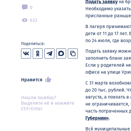
Подать заявку
на бр
0
Необходимо указать
присланные раньше 
633
В лагеря принимают 
дети от 11 до 17 лет
по 24 июля, где воз
Поделиться:
Подать заявку можн
заполнить бланк за
Если у родителей не
офисе на улице Уриц
Нравится
С 31 марта возобнов
до 20 тыс. рублей. 
августа, а поехать 
Нашли ошибку?
Выделите её и нажмите
не ограничивается, 
Ctrl+Enter
часть потраченных 
Губернии»
.
Всё муниципальные л