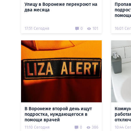
Улицу в Воронеже перекроют на
Пропав
два месяца
подрос
помощи
17:51 Сегодня
0
101
16:01 Се
В Воронеже второй день ищут
Коммун
подростка, нуждающегося в
работа
помощи врачей
отключ
11:10 Сегодня
0
386
10:44 Се