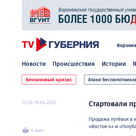
Вороне
Новости
Происшествия
Истории
Я
Бензиновый кризис
Атаки беспилотнико
12:26 19.04.2022
Стартовали п
Продажа путёвок в 
«Восток-4» и «Голуб
4 мин