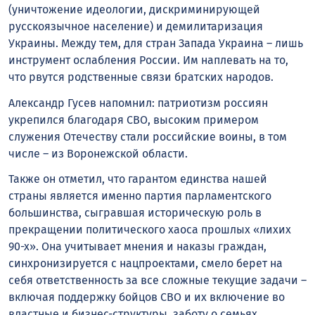
(уничтожение идеологии, дискриминирующей
русскоязычное население) и демилитаризация
Украины. Между тем, для стран Запада Украина – лишь
инструмент ослабления России. Им наплевать на то,
что рвутся родственные связи братских народов.
Александр Гусев напомнил: патриотизм россиян
укрепился благодаря СВО, высоким примером
служения Отечеству стали российские воины, в том
числе – из Воронежской области.
Также он отметил, что гарантом единства нашей
страны является именно партия парламентского
большинства, сыгравшая историческую роль в
прекращении политического хаоса прошлых «лихих
90-х». Она учитывает мнения и наказы граждан,
синхронизируется с нацпроектами, смело берет на
себя ответственность за все сложные текущие задачи –
включая поддержку бойцов СВО и их включение во
властные и бизнес-структуры, заботу о семьях