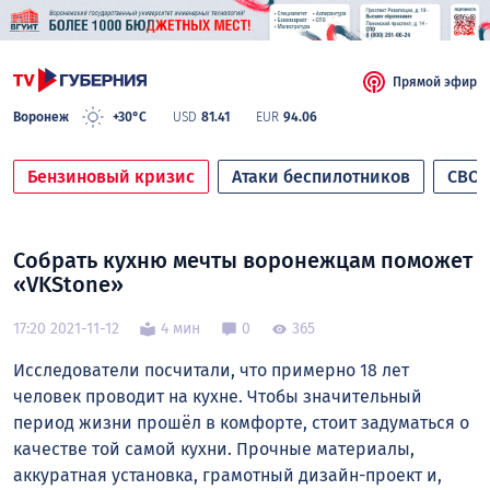
Прямой эфир
Воронеж
+30°C
USD
81.41
EUR
94.06
Бензиновый кризис
Атаки беспилотников
СВО
Собрать кухню мечты воронежцам поможет
«VKStone»
17:20 2021-11-12
4 мин
0
365
Исследователи посчитали, что примерно 18 лет
человек проводит на кухне. Чтобы значительный
период жизни прошёл в комфорте, стоит задуматься о
качестве той самой кухни. Прочные материалы,
аккуратная установка, грамотный дизайн-проект и,