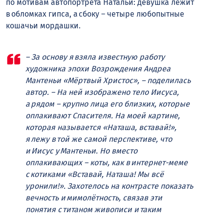
по мотивам автопортрета Натальи: девушка лежит
в обломках гипса, а сбоку – четыре любопытные
кошачьи мордашки.
– За основу я взяла известную работу
художника эпохи Возрождения Андреа
Мантеньи «Мёртвый Христос», – поделилась
автор. – На ней изображено тело Иисуса,
а рядом – крупно лица его близких, которые
оплакивают Спасителя. На моей картине,
которая называется «Наташа, вставай!»,
я лежу в той же самой перспективе, что
и Иисус у Мантеньи. Но вместо
оплакивающих – коты, как в интернет-меме
с котиками «Вставай, Наташа! Мы всё
уронили!». Захотелось на контрасте показать
вечность и мимолётность, связав эти
понятия с титаном живописи и таким