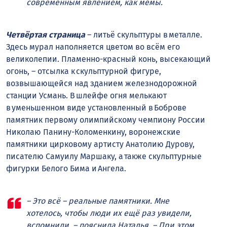
современным явлением, как мемы.
Четвёртая страница
– литьё скульптуры в металле.
Здесь мурал наполняется цветом во всём его
великолепии. Пламенно-красный конь, высекающий
огонь, – отсылка к скульптурной фигуре,
возвышающейся над зданием железнодорожной
станции Усмань. В шлейфе огня мелькают
в уменьшенном виде установленный в Боброве
памятник первому олимпийскому чемпиону России
Николаю Панину-Коломенкину, воронежские
памятники цирковому артисту Анатолию Дурову,
писателю Самуилу Маршаку, а также скульптурные
фигурки Белого Бима и Ангела.
– Это всё – реальные памятники. Мне
хотелось, чтобы люди их ещё раз увидели,
вспомнили, – пояснила Наталья. – При этом