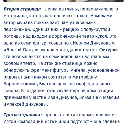
Вторая страница
– лепка из глины, первоначального
материала, которым заполняют каркас. Намёками
автор мурала показывает нам узнаваемых
персонажей. Один из них – рыцарь с полукруглой
ротонды над входом в Воронежский театр кукол. Это –
одна из семи фигур, созданных Иваном Дикуновым
и Эльзой Пак для украшения здания театра. Фигурки
эти возвышаются на семи колоннах над главным
входом в театр. На этой же странице можно
обнаружить фрагмент фигуры Ангела, установленной
рядом с памятником святителю Митрофану
Воронежскому у Благовещенского кафедрального
собора. В создании этой скульптурной композиции
принимали участие Иван Дикунов, Эльза Пак, Максим
и Алексей Дикуновы.
Третья страница
– процесс снятия формы для литья.
У этой композиции есть и иной подтекст – она сделана