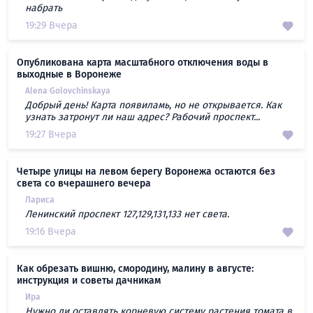
набрать
19:29 Вчера
Опубликована карта масштабного отключения воды в
выходные в Воронеже
Alena Golovchinskaya
Добрый день! Карта появиламь, но не открывается. Как
узнать затронут ли наш адрес? Рабочий проспект...
19:27 Вчера
Четыре улицы на левом берегу Воронежа остаются без
света со вчерашнего вечера
Лариса
Ленинский проспект 127,129,131,133 нет света.
19:16 Вчера
Как обрезать вишню, смородину, малину в августе:
инструкция и советы дачникам
Ира
Нужно ли оставлять корневую систему растения томата в