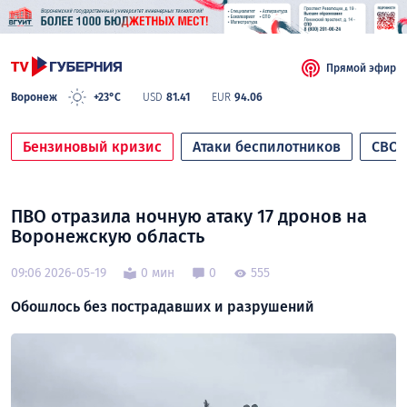
Прямой эфир
Воронеж
+23°C
USD
81.41
EUR
94.06
Бензиновый кризис
Атаки беспилотников
СВО
ПВО отразила ночную атаку 17 дронов на
Воронежскую область
09:06 2026-05-19
0 мин
0
555
Обошлось без пострадавших и разрушений