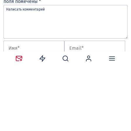
поля помечены
*
Сохранить моё имя, email и адрес сайта в этом
браузере для последующих моих комментариев.
Оставляя комментарий, вы соглашаетесь с
политикой
конфиденциальности и обработки персональных
данных
и
правилами общения
на сайте tv-gubernia.ru.
Чтобы отслеживать ответы и реакции пользователей
на ваши комментарии, необходимо
авторизоваться
.