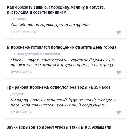
Как обрезать вишню, смородину, малину в августе:
инструкция и советы дачникам
Людмила
Спасибо очень хорошо,кратко доходчево
07:23 Сегодня
В Воронеже готовятся полноценно отметить День города
Шошкин Дмитрий Михайлович
Можешь сидеть дома плакать - грустить! Людям нужны
положительные эмоции в трудное время, а не отрица...
16:59 Вчера
Три района Воронежа останутся без воды на 35 часов
Депутат
Ну народ у нас, ну говнистый! Куда не целуй, а везде у
него жопа получается... услышали. В следующем...
12:36 Вчера
Звуки взрывов во время угрозы атаки БПЛА услышали