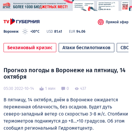
Прямой эфир
Воронеж
+30°C
USD
81.41
EUR
94.06
Бензиновый кризис
Атаки беспилотников
СВО
Прогноз погоды в Воронеже на пятницу, 14
октября
05:30 2022-10-14
1 мин
0
437
В пятницу, 14 октября, днём в Воронеже ожидается
п
еременная облачность,
б
ез осадков.
Будет дуть
с
еверо-западный
ветер со скоростью
3-8 м/с.
Столбики
термометров поднимутся до +8…+10 градусов. Об этом
сообщил региональный Гидрометцентр.