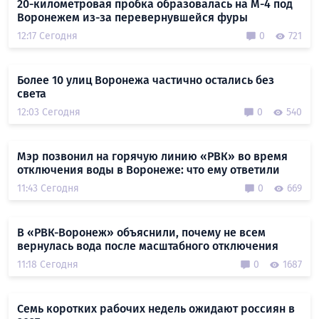
20-километровая пробка образовалась на М-4 под
Воронежем из-за перевернувшейся фуры
12:17 Сегодня
0
721
Более 10 улиц Воронежа частично остались без
света
12:03 Сегодня
0
540
Мэр позвонил на горячую линию «РВК» во время
отключения воды в Воронеже: что ему ответили
11:43 Сегодня
0
669
В «РВК-Воронеж» объяснили, почему не всем
вернулась вода после масштабного отключения
11:18 Сегодня
0
1687
Семь коротких рабочих недель ожидают россиян в