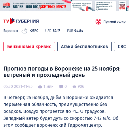
Прямой эфир
Воронеж
+25°C
USD
82.17
EUR
94.84
Бензиновый кризис
Атаки беспилотников
СВО
Прогноз погоды в Воронеже на 25 ноября:
ветреный и прохладный день
05:30 2021-11-25
1 мин
0
906
В четверг, 25 ноября, днём в Воронеже ожидается
переменная облачность, преимущественно без
осадков. Воздух прогреется до +1…+3 градусов.
Западный ветер будет дуть со скоростью 7-12 м/с. Об
этом сообщает воронежский Гидрометцентр.