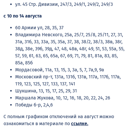
ул. 45 Стр. Дивизии, 247/3, 249/1, 249/2, 249/3
с 10 по 14 августа
60 Армии ул, 28, 35, 37
Владимира Невского, 25а, 25/7, 25/8, 25/11, 27, 31,
31а, 31б, 33, 33а, 35, 35а, 37, 38, 38/2, 38/3, 38в, 38г,
38д, 38е, 39б, 39д, 47, 48, 48в, 48г, 49, 51, 53, 55а, 55,
57, 59, 61, 63, 65, 65а, 67, 69, 71, 79, 81, 81а, 83, 85,
85а, 85б
Мордасовой, 11а, 13, 15, 3, 3а, 5, 7, 7а,9, 9а
Московский пр-т, 131а, 131б, 131в, 117а, 117б, 117в,
119, 123, 125, 127, 133, 137, 141
Шукшина, 13, 15, 17, 25, 29, 31
Маршала Жукова, 10, 12, 16, 18, 20, 22, 24, 26
Победы б-р, 2,4,6
С полным графиком отключений на август можно
ознакомиться в материале по
ссылке
.