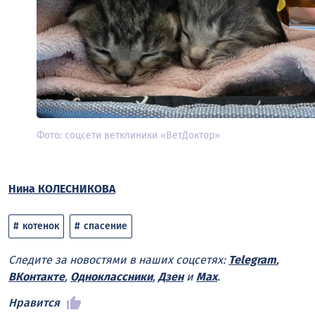
Фото: соцсети ветклиники «ВетДоктор»
Нина КОЛЕСНИКОВА
котенок
спасение
Следите за новостями в наших соцсетях:
Telegram
,
ВКонтакте
,
Одноклассники
,
Дзен
и
Max
.
Нравится