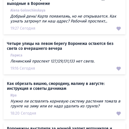
выходные в Воронеже
Alena Golovchinskaya
Добрый день! Карта появиламь, но не открывается. Как
узнать затронут ли наш адрес? Рабочий проспект...
19:27 Сегодня
Четыре улицы на левом берегу Воронежа остаются без
света со вчерашнего вечера
Лариса
Ленинский проспект 127,129,131,133 нет света.
19:16 Сегодня
Как обрезать вишню, смородину, малину в августе:
инструкция и советы дачникам
Ира
Нужно ли оставлять корневую систему растения томата в
грунте на зиму или ее надо удалить из грунта?
18:20 Сегодня
Воронежцы выступили за ночной запрет мотоциклов и