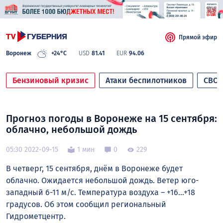
Прямой эфир
Воронеж
+24°C
USD
81.41
EUR
94.06
Бензиновый кризис
Атаки беспилотников
СВО
Прогноз погоды в Воронеже на 15 сентября:
облачно, небольшой дождь
05:30 2022-09-15
1 мин
0
229
В четверг, 15 сентября, днём в Воронеже будет
облачно. Ожидается небольшой дождь. Ветер юго-
западный 6-11 м/с. Температура воздуха – +16…+18
градусов. Об этом сообщил региональный
Гидрометцентр.