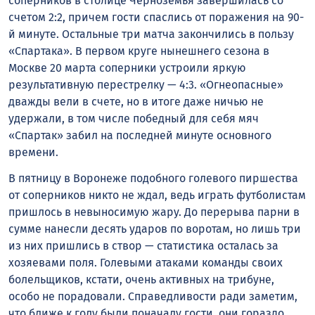
соперников в столице Черноземья завершилась со
счетом 2:2, причем гости спаслись от поражения на 90-
й минуте. Остальные три матча закончились в пользу
«Спартака». В первом круге нынешнего сезона в
Москве 20 марта соперники устроили яркую
результативную перестрелку — 4:3. «Огнеопасные»
дважды вели в счете, но в итоге даже ничью не
удержали, в том числе победный для себя мяч
«Спартак» забил на последней минуте основного
времени.
В пятницу в Воронеже подобного голевого пиршества
от соперников никто не ждал, ведь играть футболистам
пришлось в невыносимую жару. До перерыва парни в
сумме нанесли десять ударов по воротам, но лишь три
из них пришлись в створ — статистика осталась за
хозяевами поля. Голевыми атаками команды своих
болельщиков, кстати, очень активных на трибуне,
особо не порадовали. Справедливости ради заметим,
что ближе к голу были поначалу гости, они гораздо