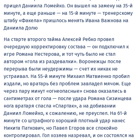
прицел Даниила Ломейко. Он вышел на замену на 35-й
минуте, а еще раньше — на 15-й минуте — тренерскому
штабу «Факела» пришлось менять Ивана Важнова на
Даниила Долю
На старте второго тайма Алексей Ребко провел
очередную корректировку состава — он подключил к
игре Романа Нестерова, и тот чуть было не стал
автором «гола из раздевалки». Воронежцы после
перерыва были неудержимы — счет их никак не
устраивал. На 55-й минуте Михаил Матвиенко пробил
издали, но вратарь без проблем завладел мячом. Еще
через пару минут «огнеопасные» снова оказались в
сантиметрах от гола — после удара Романа Сизинцева
нога вратаря спасла «Спартак», а на добивании
Даниил Ломейко, к сожалению, не преуспел. На 61-й
минуте со штрафного хороший плотный удар нанес
Никита Паткович, но Павел Егоров все спокойно
контролировал. Гол хозяев назревал, и он состоялся на