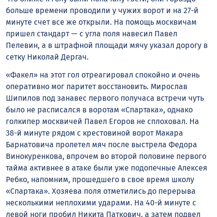
больше времени проводили у чужих ворот и на 27-й
минуте счет все же открыли. На помощь москвичам
пришел стандарт — с угла поля навесил Павел
Пелевин, а в штрафной площади мячу указал дорогу в
сетку Николай Дергач.
«Факел» на этот гол отреагировал спокойно и очень
оперативно мог паритет восстановить. Мирослав
Шипилов под занавес первого получаса встречи чуть
было не расписался в воротам «Спартака», однако
голкипер москвичей Павел Егоров не сплоховал. На
38-й минуте рядом с крестовиной ворот Макара
Барнатовича пролетел мяч после выстрела Федора
Винокуренкова, впрочем во второй половине первого
тайма активнее в атаке были уже подопечные Алексея
Ребко, напомним, прошедшего в свое время школу
«Спартака». Хозяева поля отметились до перерыва
несколькими неплохими ударами. На 40-й минуте с
левой ноги пробил Никита Паткович, а затем подвел