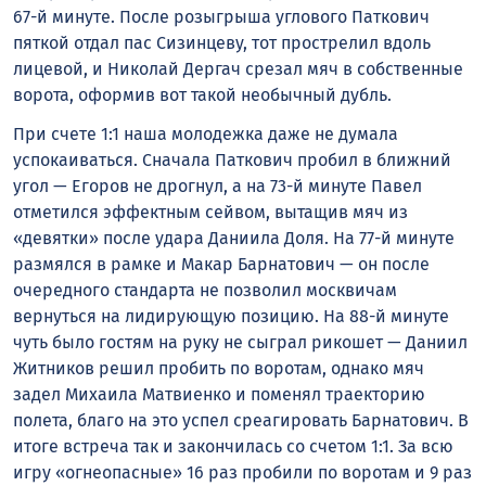
67-й минуте. После розыгрыша углового Паткович
пяткой отдал пас Сизинцеву, тот прострелил вдоль
лицевой, и Николай Дергач срезал мяч в собственные
ворота, оформив вот такой необычный дубль.
При счете 1:1 наша молодежка даже не думала
успокаиваться. Сначала Паткович пробил в ближний
угол — Егоров не дрогнул, а на 73-й минуте Павел
отметился эффектным сейвом, вытащив мяч из
«девятки» после удара Даниила Доля. На 77-й минуте
размялся в рамке и Макар Барнатович — он после
очередного стандарта не позволил москвичам
вернуться на лидирующую позицию. На 88-й минуте
чуть было гостям на руку не сыграл рикошет — Даниил
Житников решил пробить по воротам, однако мяч
задел Михаила Матвиенко и поменял траекторию
полета, благо на это успел среагировать Барнатович. В
итоге встреча так и закончилась со счетом 1:1. За всю
игру «огнеопасные» 16 раз пробили по воротам и 9 раз