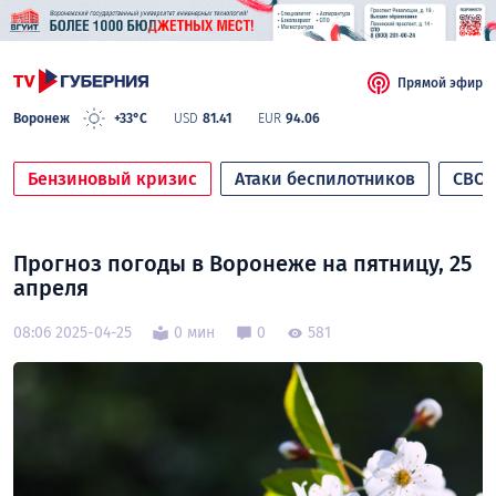
Прямой эфир
Воронеж
+33°C
USD
81.41
EUR
94.06
Бензиновый кризис
Атаки беспилотников
СВО
Прогноз погоды в Воронеже на пятницу, 25
апреля
08:06 2025-04-25
0 мин
0
581