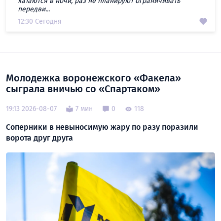
катаются в ночи, раз не планируют ограничивать
передви...
12:30 Сегодня
Молодежка воронежского «Факела»
сыграла вничью со «Спартаком»
19:13 2026-08-07
7 мин
0
118
Соперники в невыносимую жару по разу поразили
ворота друг друга