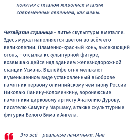
понятия с титаном живописи и таким
современным явлением, как мемы.
Четвёртая страница
– литьё скульптуры в металле.
Здесь мурал наполняется цветом во всём его
великолепии. Пламенно-красный конь, высекающий
огонь, – отсылка к скульптурной фигуре,
возвышающейся над зданием железнодорожной
станции Усмань. В шлейфе огня мелькают
в уменьшенном виде установленный в Боброве
памятник первому олимпийскому чемпиону России
Николаю Панину-Коломенкину, воронежские
памятники цирковому артисту Анатолию Дурову,
писателю Самуилу Маршаку, а также скульптурные
фигурки Белого Бима и Ангела.
– Это всё – реальные памятники. Мне