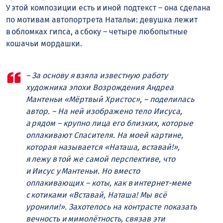
У этой композиции есть и иной подтекст – она сделана
по мотивам автопортрета Натальи: девушка лежит
в обломках гипса, а сбоку – четыре любопытные
кошачьи мордашки.
– За основу я взяла известную работу
художника эпохи Возрождения Андреа
Мантеньи «Мёртвый Христос», – поделилась
автор. – На ней изображено тело Иисуса,
а рядом – крупно лица его близких, которые
оплакивают Спасителя. На моей картине,
которая называется «Наташа, вставай!»,
я лежу в той же самой перспективе, что
и Иисус у Мантеньи. Но вместо
оплакивающих – коты, как в интернет-меме
с котиками «Вставай, Наташа! Мы всё
уронили!». Захотелось на контрасте показать
вечность и мимолётность, связав эти