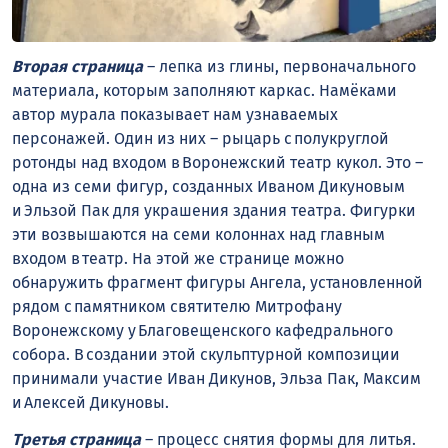
Вторая страница
– лепка из глины, первоначального
материала, которым заполняют каркас. Намёками
автор мурала показывает нам узнаваемых
персонажей. Один из них – рыцарь с полукруглой
ротонды над входом в Воронежский театр кукол. Это –
одна из семи фигур, созданных Иваном Дикуновым
и Эльзой Пак для украшения здания театра. Фигурки
эти возвышаются на семи колоннах над главным
входом в театр. На этой же странице можно
обнаружить фрагмент фигуры Ангела, установленной
рядом с памятником святителю Митрофану
Воронежскому у Благовещенского кафедрального
собора. В создании этой скульптурной композиции
принимали участие Иван Дикунов, Эльза Пак, Максим
и Алексей Дикуновы.
Третья страница
– процесс снятия формы для литья.