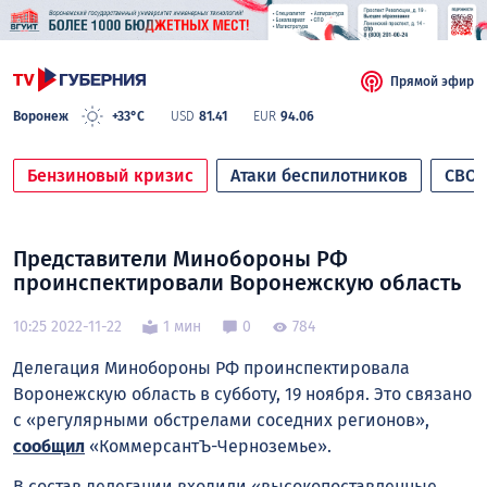
Прямой эфир
Воронеж
+33°C
USD
81.41
EUR
94.06
Бензиновый кризис
Атаки беспилотников
СВО
Представители Минобороны РФ
проинспектировали Воронежскую область
10:25 2022-11-22
1 мин
0
784
Делегация Минобороны РФ проинспектировала
Воронежскую область в субботу, 19 ноября. Это связано
с «регулярными обстрелами соседних регионов»,
сообщил
«КоммерсантЪ-Черноземье».
В состав делегации входили «высокопоставленные