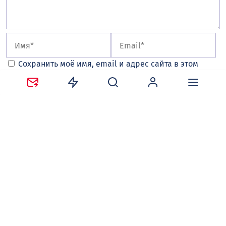
Сохранить моё имя, email и адрес сайта в этом
браузере для последующих моих комментариев.
Оставляя комментарий, вы соглашаетесь с
политикой
конфиденциальности и обработки персональных
данных
и
правилами общения
на сайте tv-gubernia.ru.
Чтобы отслеживать ответы и реакции пользователей
на ваши комментарии, необходимо
авторизоваться
.