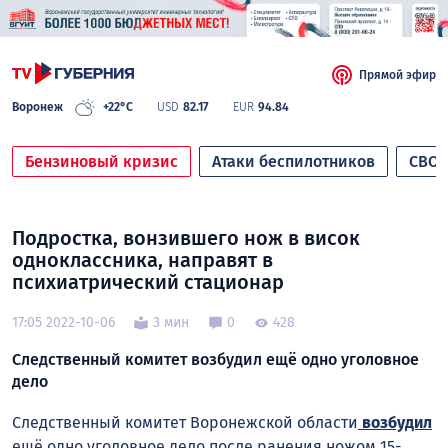
Прямой эфир
Воронеж
+22°C
USD
82.17
EUR
94.84
Бензиновый кризис
Атаки беспилотников
СВО
Подростка, вонзившего нож в висок
одноклассника, направят в
психиатрический стационар
17:05 2022-10-06
3 мин
0
428
Следственный комитет возбудил ещё одно уголовное
дело
Следственный комитет Воронежской области
возбудил
ещё одно уголовное дело после ранения ножом 15-