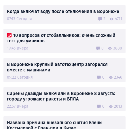
Когда включат воду после отключения в Воронеже
07:13 Сегодня
2
4711
10 вопросов от стобалльников: очень сложный
тест для умников
19:45 Вчера
0
3880
В Воронеже крупный автотехцентр загорелся
вместе с машинами
09:22 Сегодня
0
2346
Сирены дважды включили в Воронеже 8 августа:
городу угрожают ракеты и БПЛА
22:57 Вчера
0
2013
Названа причина внезапного снятия Елены
Костылевой с Гран-при в Китае