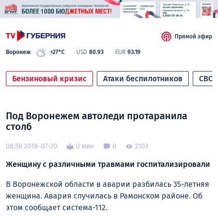
Прямой эфир
Воронеж
+27°C
USD
80.93
EUR
93.19
Бензиновый кризис
Атаки беспилотников
СВО
Под Воронежем автоледи протаранила
столб
08:56 2018-07-20
0 мин
0
2103
Женщину с различными травмами госпитализировали
В Воронежской области в аварии разбилась 35-летняя
женщина. Авария случилась в Рамонском районе. Об
этом сообщает система-112.