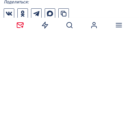
Поделиться:
Ваш адрес email не будет опубликован.
Обязательные
поля помечены
*
Сохранить моё имя, email и адрес сайта в этом
браузере для последующих моих комментариев.
Оставляя комментарий, вы соглашаетесь с
политикой