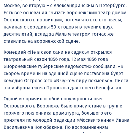
Москве, во вторую – с Александринским в Петербурге.
Есть все основания считать воронежский театр домом
Островского в провинции, потому что все его пьесы,
начиная с середины 50-х годов и в течение двух
десятилетий, вслед за Малым театром тотчас же
ставились на воронежской сцене.
Комедией «Не в свои сани не садись» открылся
театральный сезон 1856 года. 12 мая 1856 года
«Воронежские губернские ведомости» сообщали: «В
скором времени на здешней сцене поставлена будет
комедия Островского «В чужом пиру похмелье». Пиеса
эта избрана г-жею Пронскою для своего бенефиса».
Одной из причин особой популярности пьес
Островского в Воронеже было присутствие в труппе
горячего поклонника драматурга, большого его
приятеля по молодой редакции «Москвитянина» Ивана
Васильевича Колюбакина. По воспоминаниям