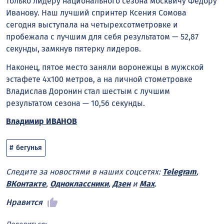
только лидеру национального сезона москвичу Федору
Иванову. Наш лучший спринтер Ксения Сомова
сегодня выступала на четырехсотметровке и
пробежала с лучшим для себя результатом — 52,87
секунды, замкнув пятерку лидеров.
Наконец, пятое место заняли воронежцы в мужской
эстафете 4х100 метров, а на личной стометровке
Владислав Доронин стал шестым с лучшим
результатом сезона — 10,56 секунды.
Владимир ИВАНОВ
бегунья
Следите за новостями в наших соцсетях:
Telegram
,
ВКонтакте
,
Одноклассники
,
Дзен
и
Max
.
Нравится