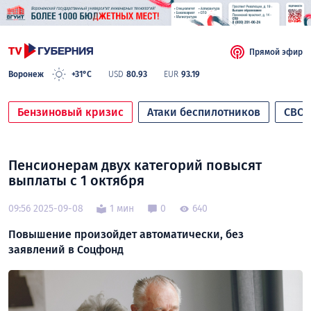
Прямой эфир
Воронеж
+31°C
USD
80.93
EUR
93.19
Бензиновый кризис
Атаки беспилотников
СВО
Пенсионерам двух категорий повысят
выплаты с 1 октября
09:56 2025-09-08
1 мин
0
640
Повышение произойдет автоматически, без
заявлений в Соцфонд