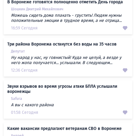
В Воронеже готовятся полноценно отметить День города
Шошкин Дмитрий Михайлович
Можешь сидеть дома плакать - грустить! Людям нужны
положительные эмоции в трудное время, а не отрица...
16:59 Сегодня
Три района Воронежа останутся без воды на 35 часов
Депутат
Ну народ у нас, ну говнистый! Куда не целуй, а везде у
него жопа получается... услышали. В следующем...
12:36 Сегодня
Звуки взрывов во время угрозы атаки БПЛА услышали
воронежцы
Safura
А вы с какого района
01:58 Сегодня
Какие вакансии предлагают ветеранам СВО в Воронеже
Андрей