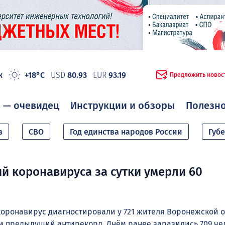
ж
+18°C
USD
80.93
EUR
93.19
Предложить новос
 — очевидец
Инструкции и обзоры
Полезн
в
СВО
Год единства народов России
Губ
й коронавируса за сутки умерли 60
коронавирус диагностировали у 721 жителя Воронежской о
ем предыдущий антирекорд. Днём ранее заразились 709 че