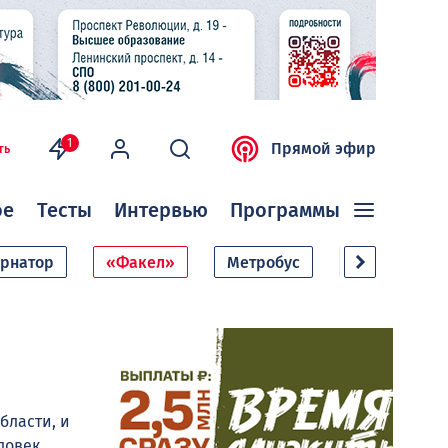
1
Прямой эфир
ть
ое
Тесты
Интервью
Программы
ернатор
«Факел»
Метробус
Дачный сезо
бласти, и
ловек.