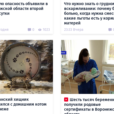
ую опасность объявили в
Что нужно знать о грудно
жской области второй
вскармливании: почему 
сутки
больно, когда нужна смес
какие льготы есть у кор
матерей
годня
0
1023
23:33 Вчера
анский хищник
Шесть тысяч беремен
ился с домашним котом
получили родовые
неже
сертификаты в Воронеж