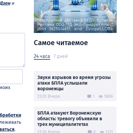
Дзен
и
Самое читаемое
24 часа
7 дней
Звуки взрывов во время угрозы
атаки БПЛА услышали
 моих
воронежцы
23:35 Вчера
1
5866
БПЛА атакуют Воронежскую
обработки
область: тревогу объявили в
слеживать
трех муниципалитетах
ваться
.
21:30 Вчера
0
1371