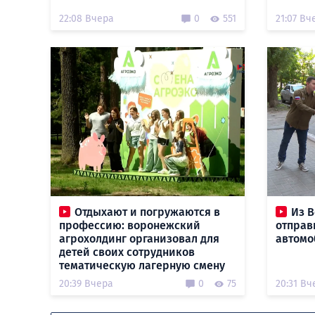
22:08 Вчера
0
551
21:07 Вч
Отдыхают и погружаются в
Из В
профессию: воронежский
отправ
агрохолдинг организовал для
автомо
детей своих сотрудников
тематическую лагерную смену
20:39 Вчера
0
75
20:31 Вч