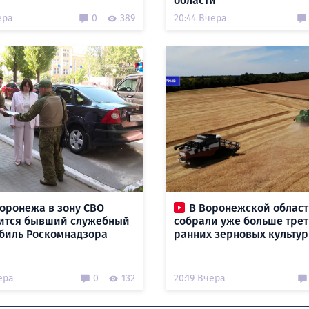
области
ера
0
389
20:44 Вчера
оронежа в зону СВО
В Воронежской облас
ится бывший служебный
собрали уже больше тре
биль Роскомнадзора
ранних зерновых культур
ера
0
132
20:19 Вчера