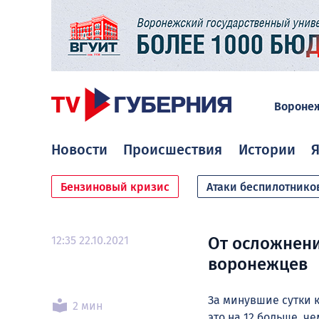
Вороне
Новости
Происшествия
Истории
Я
Бензиновый кризис
Атаки беспилотнико
12:35 22.10.2021
От осложнени
воронежцев
За минувшие сутки 
2 мин
это на 12 больше, ч