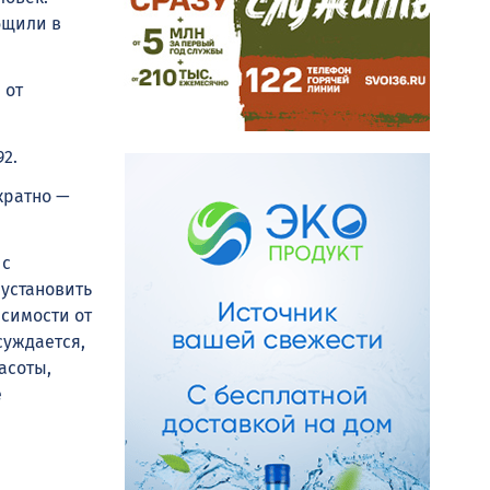
бщили в
 от
2.
укратно —
 с
 установить
исимости от
суждается,
асоты,
е