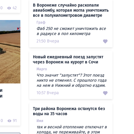
В Воронеже случайно раскопали
0
42
авиабомбу, которая могла уничтожить
все в полукилометровом диаметре
Граф
Фаб 250 не сможет уничтожить все
в радиусе в пол километра
21:50 Вчера
Новый ежедневный поезд запустят
через Воронеж на курорт в Сочи
Марго
Что значит "запустят"? Этот поезд
никто не отменял. С прошлого года
на нем в Нижний и обратно ездим.
ти
10:57 Вчера
ти
Три района Воронежа останутся без
воды на 35 часов
0
91
Имя
так и весной отопление отключат в
холода, не переживайте, в этом