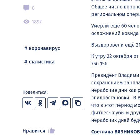
Общее число вороне
0
региональном опершт
1897
Умерли ещё 60 челов
осложнений ковида 
Выздоровели ещё 21
коронавирус
К утру 22 октября о
статистика
756 156.
Президент Владими
сохранением зарпла
нерабочие дни как р
Поделиться:
эпидобстановки. В 
что в этот период м
фитнес-клубы и дру
нерабочих дней буд
Нравится
Светлана ВЯЗНИКОВ