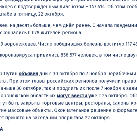
жцев с подтверждённым диагнозом – 147 414. Об этом соо
абе в пятницу, 22 октября.
ек: на десять больше, чем днём ранее. С начала пандемии
скончались 6 678 жителей региона.
9 воронежецев. Число победивших болезнь достигло 117 49
т коронавируса привились 856 577 человек, в том числе дв
р Путин
объявил
дни с 30 октября по 7 ноября нерабочими
ты. При этом главы российских регионов получили право
аньше 30 октября, так и продлить их после 7 ноября в зав
Воронежской области их
могут ввести
у
же с 25 октября. Об
огут быть закрыты торговые центры, рестораны, салоны кр
гие массовые объекты. Окончательное решение о формат
ет принято на заседании оперштаба 22 октября.
А