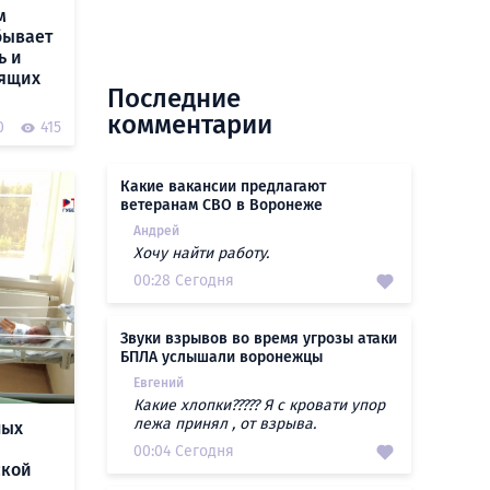
м
бывает
ь и
мящих
Последние
комментарии
0
415
Какие вакансии предлагают
ветеранам СВО в Воронеже
Андрей
Хочу найти работу.
00:28 Сегодня
Звуки взрывов во время угрозы атаки
БПЛА услышали воронежцы
Евгений
Какие хлопки????? Я с кровати упор
лежа принял , от взрыва.
ных
00:04 Сегодня
ской