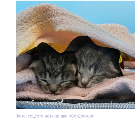
Фото: соцсети ветклиники «ВетДоктор»