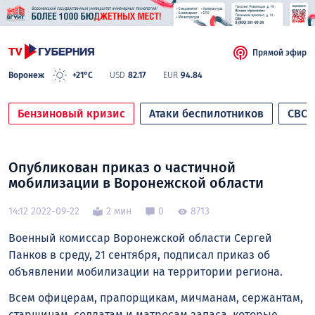
Прямой эфир
Воронеж
+21°C
USD
82.17
EUR
94.84
Бензиновый кризис
Атаки беспилотников
СВО
Опубликован приказ о частичной
мобилизации в Воронежской области
14:12 2022-09-22
2 мин
0
8713
Военный комиссар Воронежской области Сергей
Панков в среду, 21 сентября, подписал приказ об
объявлении мобилизации на территории региона.
Всем офицерам, прапорщикам, мичманам, сержантам,
старшинам, солдатам и матросам запаса, которые