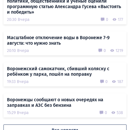
политики, общественники и учёные оценили
программную статью Александра Гусева «Выстоять
и победить»
20:30 Вчера
0
177
Масштабное отключение воды в Воронеже 7-9
августа: что нужно знать
20:10 Вчера
0
1219
Воронежский самокатчик, сбивший коляску с
ребёнком у парка, пошёл на поправку
19:33 Вчера
0
187
Воронежцы сообщают о новых очередях на
заправках и АЗС без бензина
15:29 Вчера
0
538