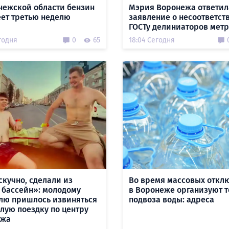
нежской области бензин
Мэрия Воронежа ответил
ет третью неделю
заявление о несоответст
ГОСТу делиниаторов мет
годня
0
65
18:04 Сегодня
скучно, сделали из
Во время массовых откл
 бассейн»: молодому
в Воронеже организуют 
лю пришлось извиняться
подвоза воды: адреса
ёлую поездку по центру
ежа