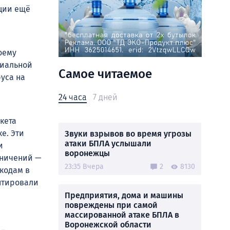
ации ещё
оему
циальной
Самое читаемое
уса на
24 часа
7 дней
кета
е. Эти
Звуки взрывов во время угрозы
атаки БПЛА услышали
и
воронежцы
аничений —
23:35 Вчера
2
8130
-кодам в
нтировали
Предприятия, дома и машины
повреждены при самой
массированной атаке БПЛА в
Воронежской области