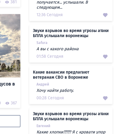
0
381
получается... услышали. В
следующем...
12:36 Сегодня
Звуки взрывов во время угрозы атаки
БПЛА услышали воронежцы
Safura
А вы с какого района
01:58 Сегодня
Какие вакансии предлагают
ветеранам СВО в Воронеже
дусов в
Андрей
Хочу найти работу.
00:28 Сегодня
0
367
Звуки взрывов во время угрозы атаки
БПЛА услышали воронежцы
Евгений
Какие хлопки????? Я с кровати упор