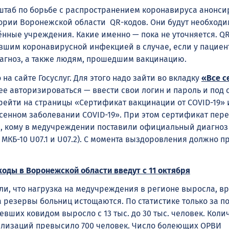
таб по борьбе с распространением коронавируса анонси
ории Воронежской области QR-кодов. Они будут необходи
ённые учреждения. Какие именно — пока не уточняется. Q
шим коронавирусной инфекцией в случае, если у пациен
агноз, а также людям, прошедшим вакцинацию.
на сайте Госуслуг. Для этого надо зайти во вкладку
«Все с
е авторизироваться — ввести свои логин и пароль и под 
рейти на страницы «Сертификат вакцинации от COVID-19» 
сенном заболевании COVID-19». При этом сертификат пер
м, кому в медучреждении поставили официальный диагноз
МКБ-10 U07.1 и U07.2). С момента выздоровления должно п
коды в Воронежской области введут с 11 октября
ли, что нагрузка на медучреждения в регионе выросла, в
 а резервы больниц истощаются. По статистике только за 
вших ковидом выросло с 13 тыс. до 30 тыс. человек. Коли
лизаций превысило 700 человек. Число болеющих ОРВИ