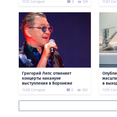
17:33 Сегодня
0
126
17:01 Се
Григорий Лепс отменяет
Опубли
концерты накануне
масшта
выступления в Воронеже
в выхо
14:58 Сегодня
0
382
13:15 Се