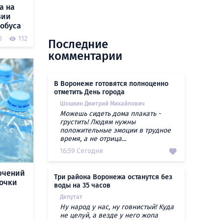
а на
вии
робуса
0
112
Последние
комментарии
В Воронеже готовятся полноценно
отметить День города
Шошкин Дмитрий Михайлович
Можешь сидеть дома плакать -
грустить! Людям нужны
положительные эмоции в трудное
время, а не отрица...
16:59 Сегодня
ючений
Три района Воронежа останутся без
точки
воды на 35 часов
Депутат
Ну народ у нас, ну говнистый! Куда
не целуй, а везде у него жопа