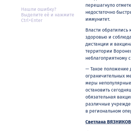
перешагнуло отметку
Нашли ошибку?
недостаточно быстр
Выделите её и нажмите
иммунитет.
Ctrl+Enter
Власти обратились 
здоровью и соблюда
дистанции и вакцин
территории Воронеж
неблагоприятному 
— Такое положение 
ограничительных ме
меры непопулярные,
остановить сегодня
обязательная вакци
различные учрежден
в региональном опе
Светлана ВЯЗНИКОВ