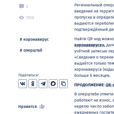
Региональный оперш
0
введение на террит
пропуска в определ
1858
выдаются переболев
подтверждённый ди
Найти QR-код можно 
коронавирус
коронавирусе»,
дале
оперштаб
учётной записью пе
«Сведения о перене
выдаётся только те
коронавируса (коды 
больше 6 месяцев.
Поделиться:
ПРОДОЛЖЕНИЕ:
QR-
В оперштабе отмети
работают на износ,
неделю число заболе
Нравится
ежедневных госпита