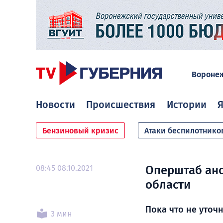
Вороне
Новости
Происшествия
Истории
Я
Бензиновый кризис
Атаки беспилотнико
08:45 08.10.2021
Оперштаб ано
области
Пока что не уточн
3 мин