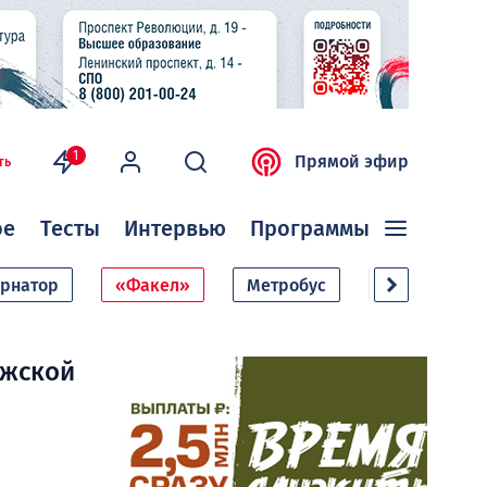
1
Прямой эфир
ть
ое
Тесты
Интервью
Программы
ернатор
«Факел»
Метробус
Дачный сезо
ежской