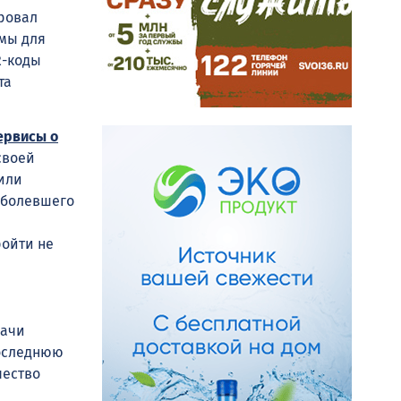
ровал
мы для
R-коды
та
ервисы о
своей
или
еболевшего
ройти не
рачи
последнюю
чество