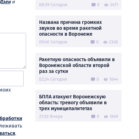
Дзен
и
08:39 Сегодня
0
3471
Названа причина громких
звуков во время ракетной
опасности в Воронеже
09:40 Сегодня
0
2348
Ракетную опасность объявили в
Воронежской области второй
раз за сутки
02:24 Сегодня
0
1844
 моих
БПЛА атакуют Воронежскую
область: тревогу объявили в
трех муниципалитетах
21:30 Вчера
0
1649
обработки
слеживать
ваться
.