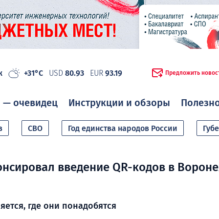
ж
+31°C
USD
80.93
EUR
93.19
Предложить новос
 — очевидец
Инструкции и обзоры
Полезн
в
СВО
Год единства народов России
Губ
нсировал введение QR-кодов в Ворон
яется, где они понадобятся