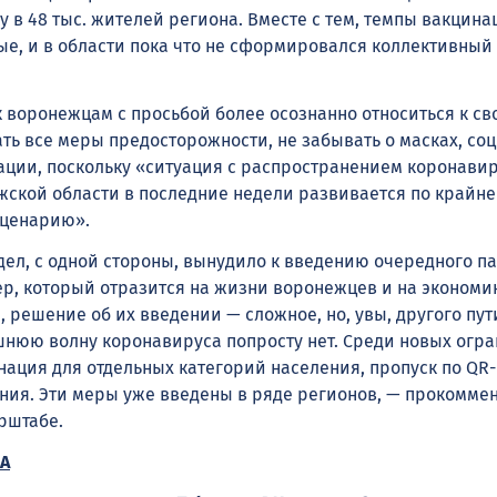
 в 48 тыс. жителей региона. Вместе с тем, темпы вакцин
ые, и в области пока что не сформировался коллективный
к воронежцам с просьбой более осознанно относиться к св
ть все меры предосторожности, не забывать о масках, со
ации, поскольку «ситуация с распространением коронавир
ской области в последние недели развивается по крайне
сценарию».
дел, с одной стороны, вынудило к введению очередного па
р, который отразится на жизни воронежцев и на экономик
 решение об их введении — сложное, но, увы, другого пут
шнюю волну коронавируса попросту нет. Среди новых огр
нация для отдельных категорий населения, пропуск по QR
ия. Эти меры уже введены в ряде регионов, — прокомме
рштабе.
А