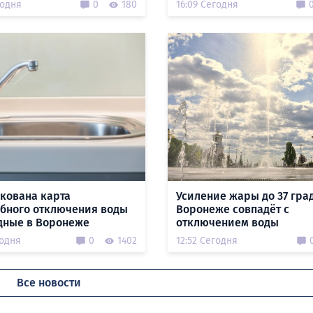
годня
0
180
16:09 Сегодня
кована карта
Усиление жары до 37 гра
бного отключения воды
Воронеже совпадёт с
дные в Воронеже
отключением воды
годня
0
1402
12:52 Сегодня
Все новости