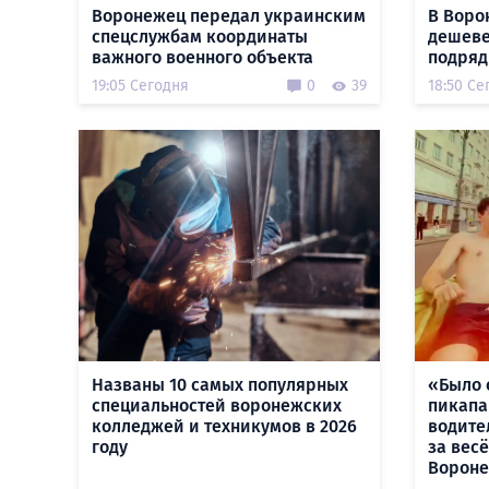
Воронежец передал украинским
В Воро
спецслужбам координаты
дешеве
важного военного объекта
подряд
19:05 Сегодня
0
39
18:50 Се
Названы 10 самых популярных
«Было 
специальностей воронежских
пикапа
колледжей и техникумов в 2026
водите
году
за вес
Ворон