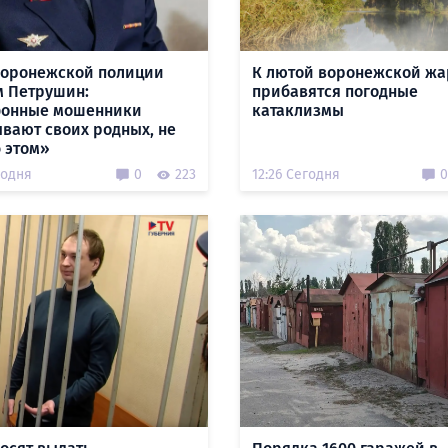
Воронежской полиции
К лютой воронежской жа
 Петрушин:
прибавятся погодные
фонные мошенники
катаклизмы
вают своих родных, не
б этом»
годня
0
223
12:26 Сегодня
0