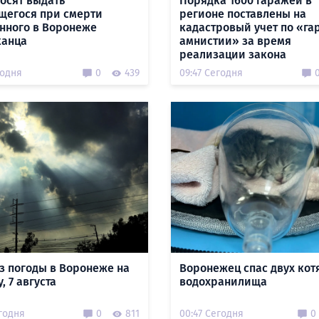
осят выдать
Порядка 1600 гаражей в
щегося при смерти
регионе поставлены на
нного в Воронеже
кадастровый учет по «г
канца
амнистии» за время
реализации закона
годня
0
439
09:47 Сегодня
з погоды в Воронеже на
Воронежец спас двух кот
, 7 августа
водохранилища
годня
0
811
00:47 Сегодня
0