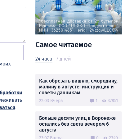
Самое читаемое
24 часа
7 дней
 моих
Как обрезать вишню, смородину,
малину в августе: инструкция и
советы дачникам
обработки
слеживать
22:03 Вчера
1
37851
ваться
.
Больше десяти улиц в Воронеже
остались без света вечером 6
августа
23:07 Вчера
0
2340