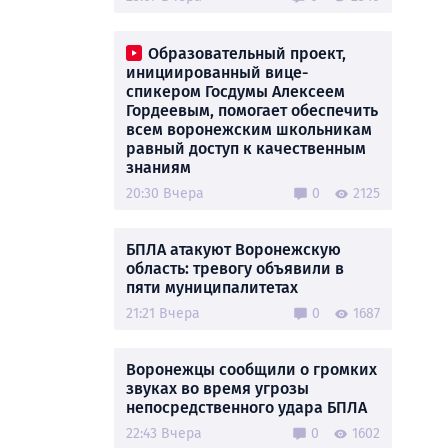
Образовательный проект,
инициированный вице-
спикером Госдумы Алексеем
Гордеевым, помогает обеспечить
всем воронежским школьникам
равный доступ к качественным
знаниям
20:30 Вчера
0
2125
БПЛА атакуют Воронежскую
область: тревогу объявили в
пяти муниципалитетах
21:21 Вчера
0
1687
Воронежцы сообщили о громких
звуках во время угрозы
непосредственного удара БПЛА
22:43 Вчера
0
1602