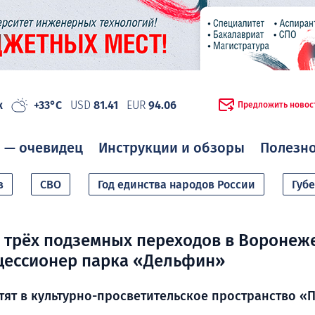
ж
+33°C
USD
81.41
EUR
94.06
Предложить новос
 — очевидец
Инструкции и обзоры
Полезн
в
СВО
Год единства народов России
Губ
трёх подземных переходов в Воронеж
цессионер парка «Дельфин»
ят в культурно-просветительское пространство «