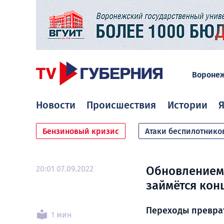
Вороне
Новости
Происшествия
Истории
Я
Бензиновый кризис
Атаки беспилотнико
20:01 07.09.2022
Обновлением 
займётся кон
Переходы преврат
1 мин