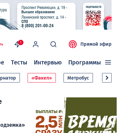
1
Прямой эфир
ть
ое
Тесты
Интервью
Программы
ернатор
«Факел»
Метробус
Дачный сезо
е
Подземка»