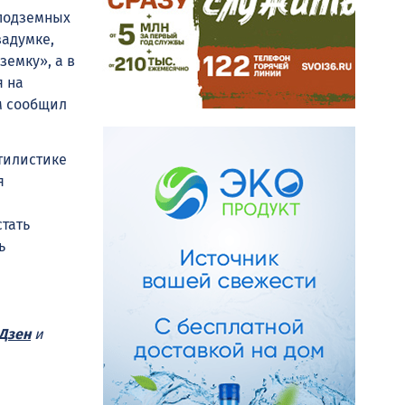
подземных
задумке,
земку», а в
я на
м сообщил
тилистике
я
тать
ь
Дзен
и