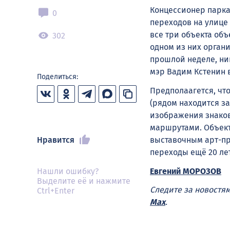
Концессионер парка
0
переходов на улице
все три объекта объ
302
одном из них орган
прошлой неделе, ни
мэр Вадим Кстенин 
Поделиться:
Предполаагется, чт
(рядом находится з
изображения знаков
маршрутами. Объект
Нравится
выставочным арт-пр
переходы ещё 20 ле
Евгений МОРОЗОВ
Нашли ошибку?
Выделите её и нажмите
Следите за новостя
Ctrl+Enter
Max
.