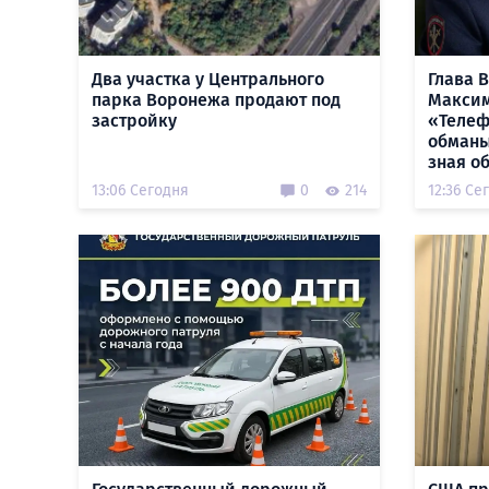
Два участка у Центрального
Глава 
парка Воронежа продают под
Максим
застройку
«Теле
обманы
зная о
13:06 Сегодня
0
214
12:36 Се