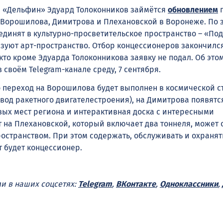
 «Дельфин» Эдуард Толоконников займётся
обновлением
 Ворошилова, Димитрова и Плехановской в Воронеже. По 
единят в культурно-просветительское пространство – «Под
изуют арт-пространство. Отбор концессионеров закончилс
кто кроме Эдуарда Толоконникова заявку не подал. Об это
в своём
Telegram-
канале среду, 7 сентября.
о переход на Ворошилова будет выполнен в космической с
авод ракетного двигателестроения), на Димитрова появятс
ых мест региона и интерактивная доска с интересными
 на Плехановской, который включает два тоннеля, может с
остранством. При этом содержать, обслуживать и охранят
т будет концессионер.
ми в наших соцсетях:
Telegram
,
ВКонтакте
,
Одноклассники
,