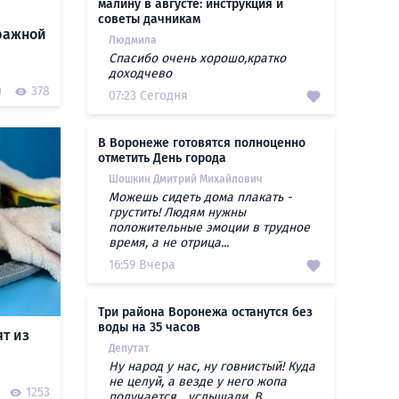
малину в августе: инструкция и
советы дачникам
аражной
Людмила
Спасибо очень хорошо,кратко
доходчево
0
378
07:23 Сегодня
В Воронеже готовятся полноценно
отметить День города
Шошкин Дмитрий Михайлович
Можешь сидеть дома плакать -
грустить! Людям нужны
положительные эмоции в трудное
время, а не отрица...
16:59 Вчера
Три района Воронежа останутся без
воды на 35 часов
ят из
Депутат
Ну народ у нас, ну говнистый! Куда
не целуй, а везде у него жопа
1253
получается... услышали. В