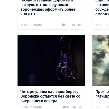
Государственный дорожный
США пр
патруль в этом году помог
находя
воронежцам оформить более
осуждё
900 ДТП
амери
11:50 Сегодня
0
284
11:33 Се
Четыре улицы на левом берегу
Прогно
Воронежа остаются без света со
пятницу
вчерашнего вечера
09:16 Сегодня
0
775
06:30 Се