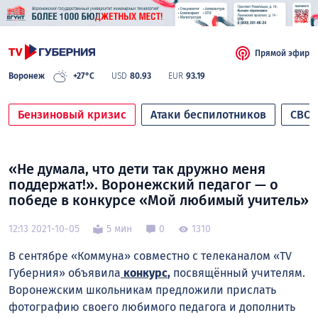
Прямой эфир
Воронеж
+27°C
USD
80.93
EUR
93.19
Бензиновый кризис
Атаки беспилотников
СВО
«Не думала, что дети так дружно меня
поддержат!». Воронежский педагог — о
победе в конкурсе «Мой любимый учитель»
12:13 2021-10-05
5 мин
0
1310
В сентябре «Коммуна» совместно с телеканалом «TV
Губерния» объявила
конкурс
,
посвящённый учителям.
Воронежским школьникам предложили прислать
фотографию своего любимого педагога и дополнить