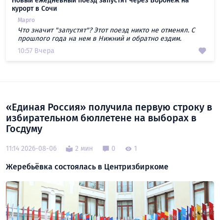
Новый ежедневный поезд запустят через Воронеж на
курорт в Сочи
Марго
Что значит "запустят"? Этот поезд никто не отменял. С
прошлого года на нем в Нижний и обратно ездим.
10:57 Вчера
«Единая Россия» получила первую строку в
избирательном бюллетене на выборах в
Госдуму
11:14 2026-08-06
2 мин
0
1
Жеребьёвка состоялась в Центризбиркоме