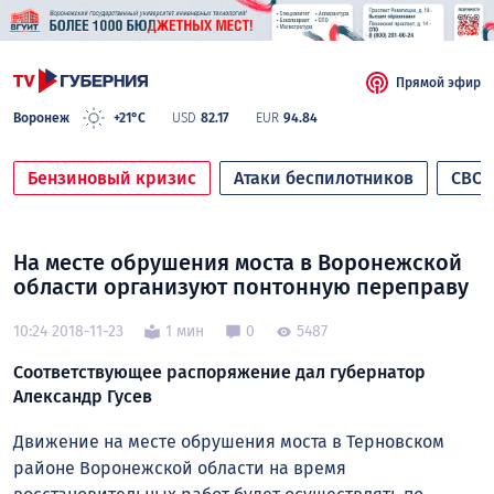
Прямой эфир
Воронеж
+21°C
USD
82.17
EUR
94.84
Бензиновый кризис
Атаки беспилотников
СВО
На месте обрушения моста в Воронежской
области организуют понтонную переправу
10:24 2018-11-23
1 мин
0
5487
Соответствующее распоряжение дал губернатор
Александр Гусев
Движение на месте обрушения моста в Терновском
районе Воронежской области на время