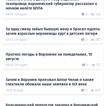
газопровод: воронежский губернатор рассказал о
ночном налёте БПЛА
08:19 Сегодня
0
256
За одну смену забыл бывшую жену и бросил курить:
зачем взрослые воронежцы едут в детские лагеря
07:02 Сегодня
0
205
Прогноз погоды в Воронеже на понедельник, 10
августа
06:30 Сегодня
0
177
Зачем в Воронеж приезжал Антон Чехов и какие
спектакли обожали наши земляки в XIX веке
20:15 Вчера
0
609
Краснодарский подросток закопал в Воронежской