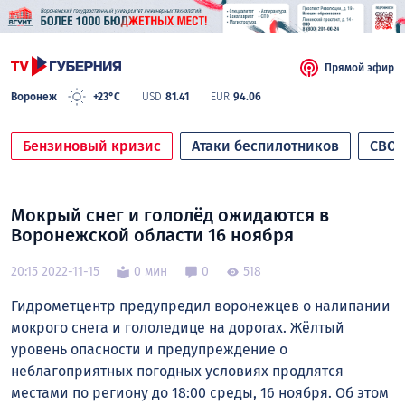
Прямой эфир
Воронеж
+23°C
USD
81.41
EUR
94.06
Бензиновый кризис
Атаки беспилотников
СВО
Мокрый снег и гололёд ожидаются в
Воронежской области 16 ноября
20:15 2022-11-15
0 мин
0
518
Гидрометцентр предупредил воронежцев о налипании
мокрого снега и гололедице на дорогах. Жёлтый
уровень опасности и предупреждение о
неблагоприятных погодных условиях продлятся
местами по региону до 18:00 среды, 16 ноября. Об этом