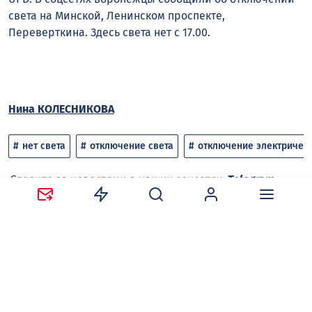
света на Минской, Ленинском проспекте,
Переверткина. Здесь света нет с 17.00.
Нина КОЛЕСНИКОВА
нет света
отключение света
отключение электричес
Следите за новостями в наших соцсетях:
Telegram
,
ВКонтакте
,
Одноклассники
,
Дзен
и
Max
.
Нравится
Поделиться: