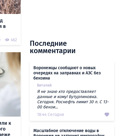
ад
я в
0
462
Последние
комментарии
Воронежцы сообщают о новых
очередях на заправках и АЗС без
бензина
Виталий
Я не знаю кто предоставляет
данные и кому! Бутурлиновка.
Сегодня. Роснефть лимит 30 л. С 13-
00 бензи...
18:44 Сегодня
или к
ого
Масштабное отключение воды в
неже
Воронеже не затронет микрорайон