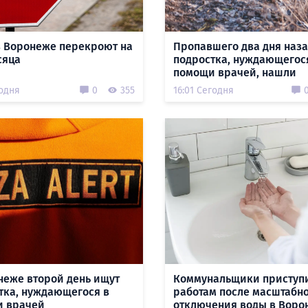
в Воронеже перекроют на
Пропавшего два дня наз
сяца
подростка, нуждающегос
помощи врачей, нашли
годня
0
355
16:01 Сегодня
неже второй день ищут
Коммунальщики приступ
тка, нуждающегося в
работам после масштабн
 врачей
отключения воды в Воро