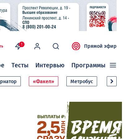
1
Прямой эфир
ть
ое
Тесты
Интервью
Программы
ернатор
«Факел»
Метробус
Дачный сезо