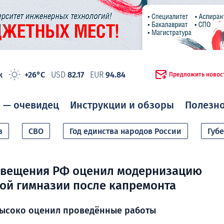
ж
+26°C
USD
82.17
EUR
94.84
Предложить новос
 — очевидец
Инструкции и обзоры
Полезн
в
СВО
Год единства народов России
Губ
свещения РФ оценил модернизацию
ой гимназии после капремонта
высоко оценил проведённые работы