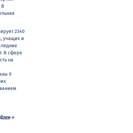
 В
ельная
ирует 2340
, учащих и
оследние
т. В сфере
сть на
аны 9
них
ованием
Дзен
и