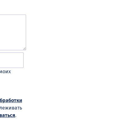
 моих
обработки
слеживать
ваться
.