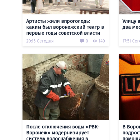
Артисты жили впроголодь:
Улицу 
каким был воронежский театр в
два ме
первые годы советской власти
20:15 Сегодня
0
140
17:51 Се
После отключения воды «РВК-
В Воро
Воронеж» модернизирует
подрос
систему водоснабжения в
помощи