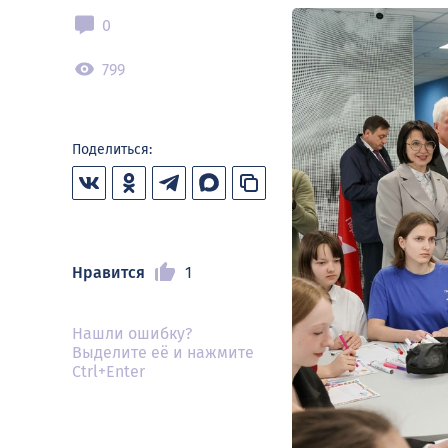
0
799
Поделиться:
Нравится
1
Нашли ошибку?
Выделите её и нажмите
Ctrl+Enter