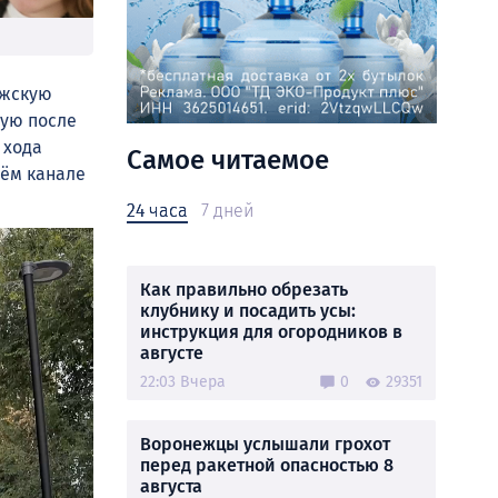
ежскую
ную после
 хода
Самое читаемое
оём канале
24 часа
7 дней
Как правильно обрезать
клубнику и посадить усы:
инструкция для огородников в
августе
22:03 Вчера
0
29351
Воронежцы услышали грохот
перед ракетной опасностью 8
августа