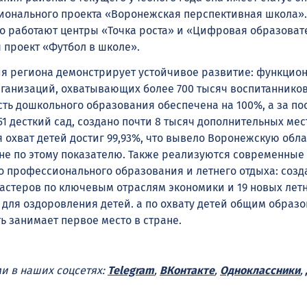
ионального проекта «Воронежская перспективная школа».
 работают центры «Точка роста» и «Цифровая образоват
 проект «Футбол в школе».
я региона демонстрирует устойчивое развитие: функцион
ганизаций, охватывающих более 700 тысяч воспитанников
сть дошкольного образования обеспечена на 100%, а за п
51 десткий сад, создано почти 8 тысяч дополнительных мес
 охват детей достиг 99,93%, что вывело Воронежскую обла
ане по этому показателю. Также реализуются современные
 профессионального образования и летнего отдыха: созд
астеров по ключевым отраслям экономики и 19 новых лет
т для оздоровления детей. а по охвату детей общим образ
ь занимает первое место в стране.
ми в наших соцсетях:
Telegram
,
ВКонтакте
,
Одноклассники
,