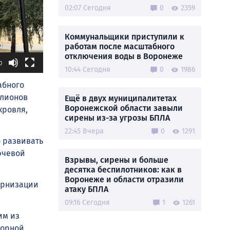
02:07 Сегодня
0
2359
Коммунальщики приступили к
работам после масштабного
отключения воды в Воронеже
0
10:44 Сегодня
0
1986
абного
ллионов
Ещё в двух муниципалитетах
Воронежской области завыли
кровля,
сирены из-за угрозы БПЛА
22:45 Вчера
0
1291
о развивать
ючевой
Взрывы, сирены и больше
десятка беспилотников: как в
Воронеже и области отразили
ернизации
атаку БПЛА
09:16 Сегодня
1
1261
им из
порной