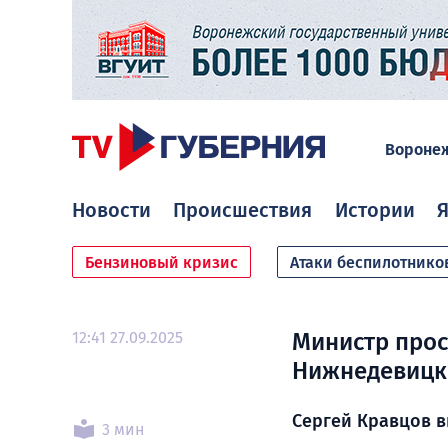
Вороне
Новости
Происшествия
Истории
Я
Бензиновый кризис
Атаки беспилотнико
12:41 27.09.2025
Министр про
Нижнедевицк
Сергей Кравцов 
3 мин