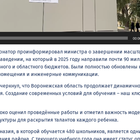
00:0
бернатор проинформировал министра о завершении масшт
заведении, на который в 2025 году направили почти 90 ми
ного и областного бюджетов. Были полностью обновлены 
 помещения и инженерные коммуникации.
дчеркнул, что Воронежская область продолжает динамичн
я. Создание современных условий для обучения – наш кл
око оценил проведённые работы и отметил важность мод
ктуры для раскрытия талантов каждого ребенка.
азия, в которой обучается 480 школьников, является одн
ния района. С текущего учебного года она имеет статус о